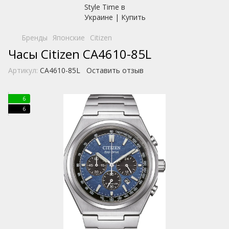
Бренды
Японские
Citizen
Часы Citizen CA4610-85L
Артикул:
CA4610-85L
Оставить отзыв
6
6