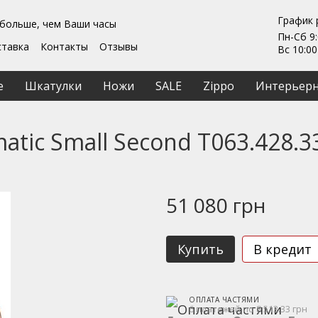
График 
 больше, чем Ваши часы
Пн-Сб 9:
ставка
Контакты
Отзывы
Вс 10:00
Гарантии
ты
Ремонт та обслуживание
е
Шкатулки
Ножи
SALE
Zippo
Интерьерн
ашение
matic Small Second T063.428.3
51 080 грн
Купить
В кредит
ОПЛАТА ЧАСТЯМИ
6 платежей по 8 513.33 грн