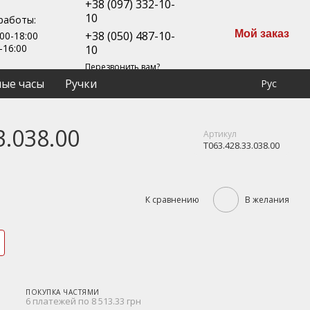
+38 (097) 332-10-
10
работы:
Мой заказ
+38 (050) 487-10-
00-18:00
-16:00
10
Перезвонить вам?
ые часы
Ручки
Рус
3.038.00
Артикул
T063.428.33.038.00
К сравнению
В желания
ПОКУПКА ЧАСТЯМИ
6 платежей по 8 513.33 грн