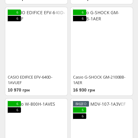
6
6
6
6
CASIO EDIFICE EFV-640D-
Casio G-SHOCK GM-2100BB-
1AVUEF
1AER
10 970 грн
16 930 грн
6
ВИДЕО
6
6
6