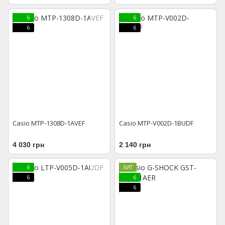
6
6
6
6
Casio MTP-1308D-1AVEF
Casio MTP-V002D-1BUDF
4 030 грн
2 140 грн
6
ХИТ
6
6
6