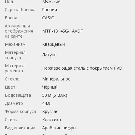
Пол
Мужские
Страна бренда
Япония
Бренд
CASIO
Артикул для
отображения
MTP-1314SG-1AVDF
на сайте
Механизм
Кварцевый
Материал
Латунь
корпуса
Материал
Нержавеющая сталь с покрытием PVD
ремешка
Стекло
Минеральное
Цвет
Чёрный
Водозащита
50 м (5 BAR)
Диаметр
44.9
Форма корпуса
Круглая
Стиль
Классика
Вид индикации
Арабские цифры