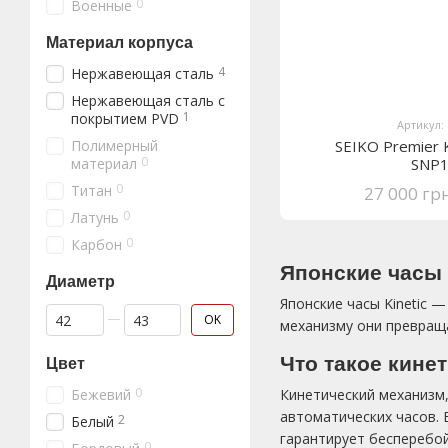
0
Военные
Материал корпуса
4
Нержавеющая сталь
Нержавеющая сталь с
1
покрытием PVD
Артикул:
Полимерный
SEIKO Premier K
0
материал
SNP
0
Титан
27 000 гр
0
Латунь
0
Карбон
Японские часы 
Диаметр
Японские часы Kinetic 
От Диаметр
До Диаметр
OK
механизму они превраща
Что такое кине
Цвет
0
Бежевий
Кинетический механизм,
автоматических часов. 
2
Белый
гарантирует бесперебой
0