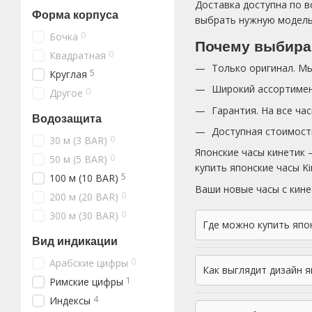
Доставка доступна по вс
Форма корпуса
выбрать нужную модель,
0
Бочка
Почему выбира
0
Квадратная
Только оригинал. М
5
Круглая
Широкий ассортимент
0
Другое
Гарантия. На все ча
Водозащита
Доступная стоимост
0
30 м (3 BAR)
Японские часы кинетик 
0
50 м (5 BAR)
купить японские часы K
5
100 м (10 BAR)
Ваши новые часы с кине
0
200 м (20 BAR)
0
300 м (30 BAR)
Где можно купить япо
Вид индикации
0
Арабские цифры
Как выглядит дизайн 
1
Римские цифры
4
Индексы