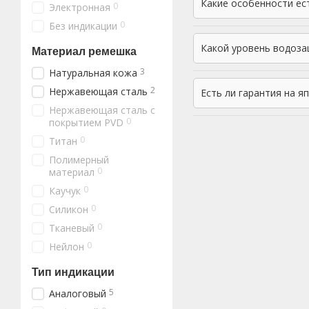
Какие особенности ес
0
Электронная
0
Без индикации
Какой уровень водоза
Материал ремешка
3
Натуральная кожа
2
Нержавеющая сталь
Есть ли гарантия на я
Нержавеющая сталь с
0
покрытием PVD
0
Титан
Полимерный
0
материал
0
Каучук
0
Силикон
0
Тканевый
0
Нейлон
Тип индикации
5
Аналоговый