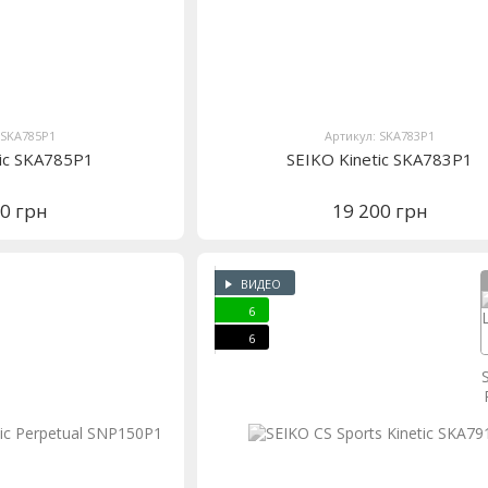
 SKA785P1
Артикул: SKA783P1
tic SKA785P1
SEIKO Kinetic SKA783P1
00 грн
19 200 грн
ВИДЕО
6
6