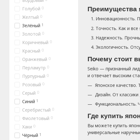
Бордовый
0
Преимущества я
Голубой
0
Желтый
Инновационность. П
1
Зелёный
Точность. Как и вс
0
Золотой
Надежность. Прочны
0
Коричневый
Экологичность. Отс
0
Красный
Почему стоит в
0
Оранжевый
0
Перламутр
Seiko — признанный лид
и отвечает высоким ста
0
Пурпурный
0
Розовый
Японское качество.
0
Серый
Дизайн. От классики
1
Синий
Функциональность. Ч
0
Серебристый
Где купить япон
0
Фиолетовый
Вы можете купить японс
0
Хаки
универсальные наручные
1
Чёрный