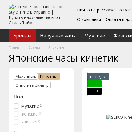
Перейти к основному контенту
Ничто не расскажет о Вас
О компании
Оплата и до
Блог
Обмен и возврат
Подарочные сертифика
Бренды
Наручные часы
Мужские
Женски
Пользовательское согл
Главная
Бренды
Японские
Японские часы кинетик
Механизм:
Кинетик
ВИДЕО
6
Очистить фильтр
6
Пол
5
Мужские
0
Женские
0
Унисекс