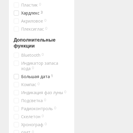
0
Пластик
3
Хардлекс
0
Акриловое
0
Плексиглас
Дополнительные
функции
0
Bluetooth
Индикатор запаса
0
хода
1
Большая дата
0
Компас
0
Индикация фаз луны
0
Подсветка
0
Радиоконтроль
0
Скелетон
0
Хронограф
0
GMT