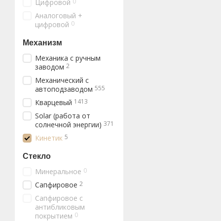
0
Цифровой
Аналоговый +
0
цифровой
Механизм
Механика с ручным
2
заводом
Механический с
555
автоподзаводом
1413
Кварцевый
Solar (работа от
371
солнечной энергии)
5
Кинетик
Стекло
0
Минеральное
2
Сапфировое
Сапфировое с
антибликовым
0
покрытием