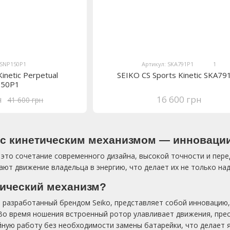
 SNP150P1
Артикул: SKA791P1
1
inetic Perpetual
SEIKO CS Sports Kinetic SKA79
150P1
н
16 600 грн
41 600 грн
с кинетическим механизмом — инновации
— это сочетание современного дизайна, высокой точности и пер
ют движение владельца в энергию, что делает их не только на
тический механизм?
 разработанный брендом Seiko, представляет собой инновацию
Во время ношения встроенный ротор улавливает движения, прео
ную работу без необходимости замены батарейки, что делает я