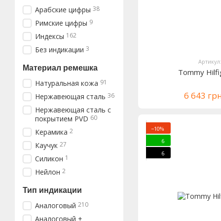
38
Арабские цифры
9
Римские цифры
162
Индексы
3
Без индикации
Артикул
Материал ремешка
Tommy Hilf
91
Натуральная кожа
6 643 гр
36
Нержавеющая сталь
Нержавеющая сталь с
60
покрытием PVD
−10%
2
Керамика
6
27
Каучук
6
1
Силикон
2
Нейлон
Тип индикации
210
Аналоговый
Аналоговый +