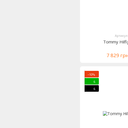
Артикул
Tommy Hilf
7 829 гр
−10%
6
6