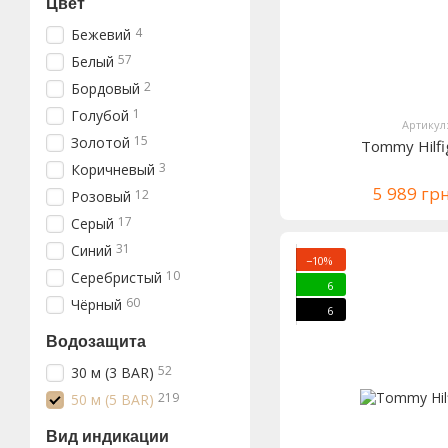
Цвет
4
Бежевий
57
Белый
2
Бордовый
1
Голубой
Артикул
15
Золотой
Tommy Hilf
3
Коричневый
5 989 гр
12
Розовый
17
Серый
31
Синий
−10%
10
Серебристый
6
60
Чёрный
6
Водозащита
52
30 м (3 BAR)
219
50 м (5 BAR)
Вид индикации