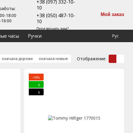
+38 (097) 332-10-
10
работы:
Мой заказ
+38 (050) 487-10-
00-18:00
-16:00
10
Перезвонить вам?
ые часы
Ручки
Рус
Отображение:
сначала дороже
сначала новые
−10%
6
6