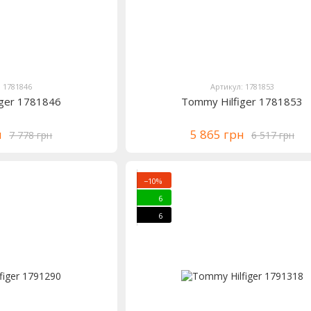
: 1781846
Артикул: 1781853
iger 1781846
Tommy Hilfiger 1781853
н
5 865 грн
7 778 грн
6 517 грн
−10%
6
6