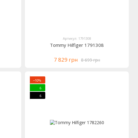
Артикул: 1791308
Tommy Hilfiger 1791308
7 829 грн
8 699 грн
−10%
6
6