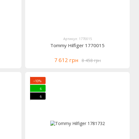
Артикул: 1770015
Tommy Hilfiger 1770015
7 612 грн
8 458 грн
−10%
6
6