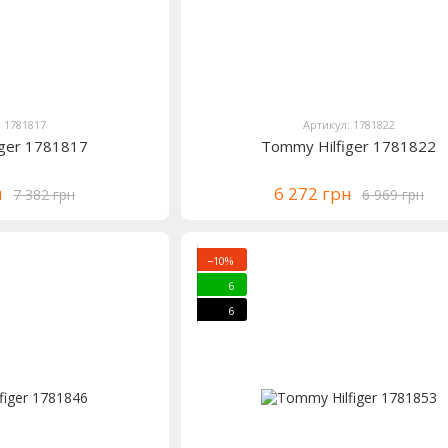
: 1781817
Артикул: 1781822
iger 1781817
Tommy Hilfiger 1781822
н
6 272 грн
7 382 грн
6 969 грн
−10%
6
6