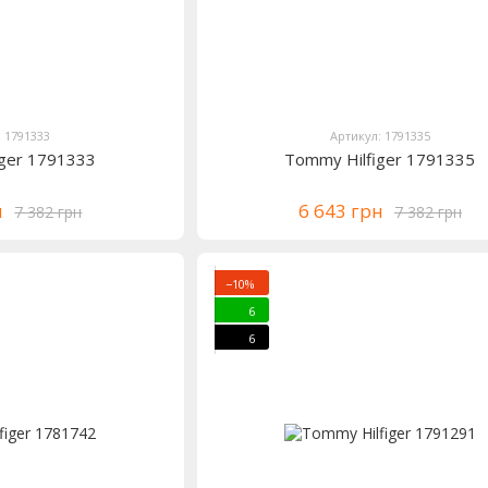
: 1791333
Артикул: 1791335
iger 1791333
Tommy Hilfiger 1791335
н
6 643 грн
7 382 грн
7 382 грн
−10%
6
6