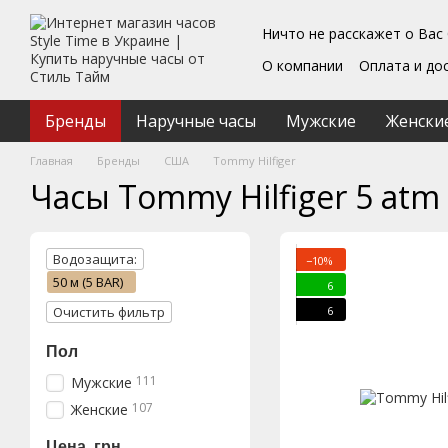
Перейти к основному контенту
Ничто не расскажет о Вас
О компании
Оплата и до
Блог
Обмен и возврат
Подарочные сертифика
Бренды
Наручные часы
Мужские
Женски
Пользовательское согл
Главная
Бренды
США
Tommy Hilfiger
Часы Tommy Hilfiger 5 atm
Водозащита:
−10%
50 м (5 BAR)
6
6
Очистить фильтр
Пол
111
Мужские
107
Женские
Цена, грн