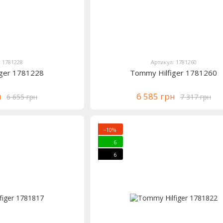
: 1781228
Артикул: 1781260
iger 1781228
Tommy Hilfiger 1781260
н
6 585 грн
6 655 грн
7 317 грн
−10%
6
6