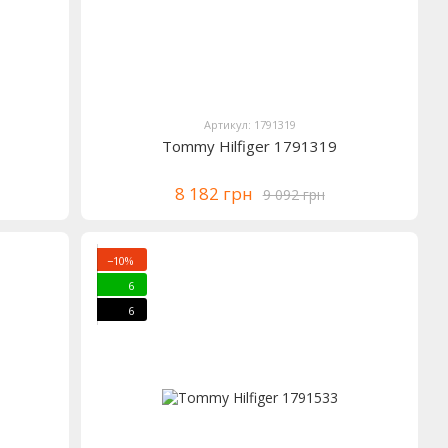
Артикул: 1791319
Tommy Hilfiger 1791319
8 182 грн
9 092 грн
−10%
6
6