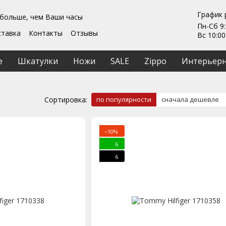
График 
 больше, чем Ваши часы
Пн-Сб 9:
ставка
Контакты
Отзывы
Вс 10:00
Гарантии
ты
Ремонт та обслуживание
е
Шкатулки
Ножи
SALE
Zippo
Интерьерн
ашение
Сортировка:
по популярности
сначала дешевле
−10%
6
6