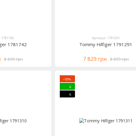
: 1781742
Артикул: 1791291
iger 1781742
Tommy Hilfiger 1791291
н
7 829 грн
8 699 грн
8 699 грн
−10%
6
6