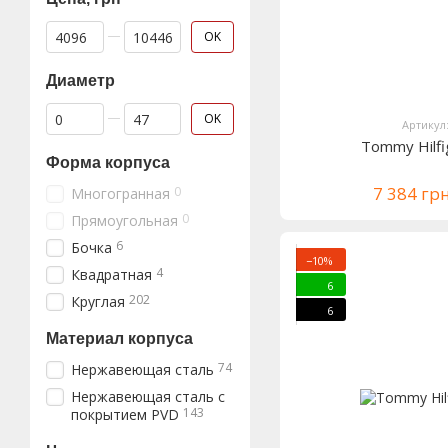
От Цена, грн
До Цена, грн
OK
Диаметр
От Диаметр
До Диаметр
OK
Артикул
Tommy Hilf
Форма корпуса
7 384 гр
0
Многогранная
0
Прямоугольная
6
Бочка
−10%
4
Квадратная
6
202
Круглая
6
Материал корпуса
74
Нержавеющая сталь
Нержавеющая сталь с
143
покрытием PVD