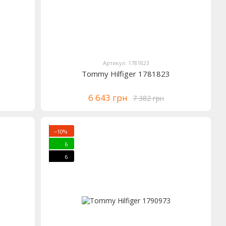
Артикул: 1781823
Tommy Hilfiger 1781823
6 643 грн
7 382 грн
−10%
6
6