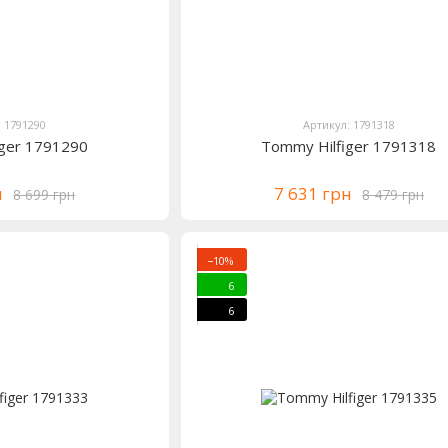
: 1791290
Артикул: 1791318
iger 1791290
Tommy Hilfiger 1791318
н
7 631 грн
8 699 грн
8 479 грн
−10%
6
6