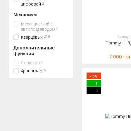
2
цифровой
Механизм
Механический с
0
автоподзаводом
219
Кварцевый
Артикул
Tommy Hilf
Дополнительные
функции
7 000 гр
0
Скелетон
6
Хронограф
−10%
6
6