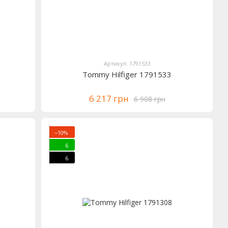
Артикул: 1791533
Tommy Hilfiger 1791533
6 217 грн
6 908 грн
−10%
6
6