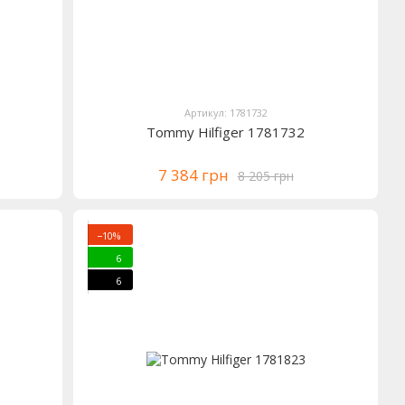
Артикул: 1781732
Tommy Hilfiger 1781732
7 384 грн
8 205 грн
−10%
6
6