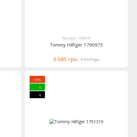
Артикул: 1790973
Tommy Hilfiger 1790973
6 585 грн
7 317 грн
−10%
6
6