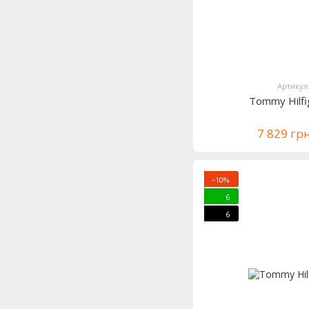
Артикул
Tommy Hilf
7 829 гр
−10%
6
6