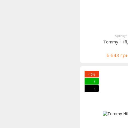
Артикул
Tommy Hilf
6 643 гр
−10%
6
6