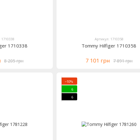
: 1710338
Артикул: 1710358
iger 1710338
Tommy Hilfiger 1710358
н
7 101 грн
8 205 грн
7 891 грн
−10%
6
6