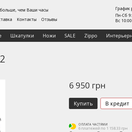
График 
 больше, чем Ваши часы
Пн-Сб 9:
ставка
Контакты
Отзывы
Вс 10:00
Гарантии
ты
Ремонт та обслуживание
е
Шкатулки
Ножи
SALE
Zippo
Интерьерн
ашение
02
6 950 грн
Купить
В кредит
ОПЛАТА ЧАСТЯМИ
6 платежей по 1 158.33 грн