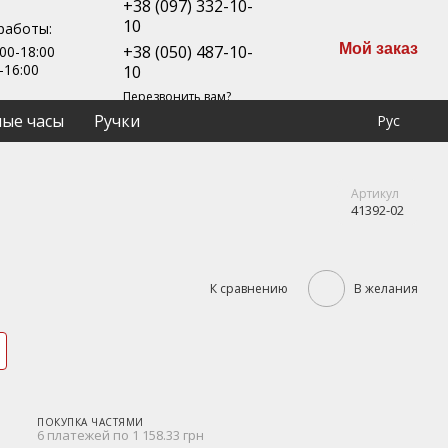
+38 (097) 332-10-
10
работы:
Мой заказ
+38 (050) 487-10-
00-18:00
-16:00
10
Перезвонить вам?
ые часы
Ручки
Рус
Артикул
41392-02
К сравнению
В желания
ПОКУПКА ЧАСТЯМИ
6 платежей по 1 158.33 грн