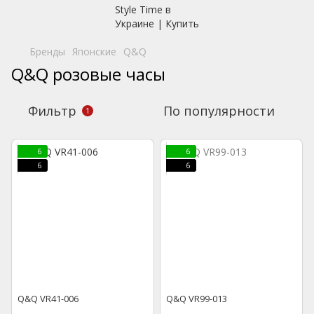
Бренды
Японские
Q&Q
Q&Q розовые часы
Фильтр
По популярности
1
6
6
6
6
Q&Q VR41-006
Q&Q VR99-013