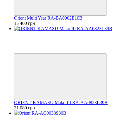
Orient Multi Year RA-BA0002E10B
15 400 грн
Лимитир
Видео
6
6
ORIENT KAMASU Mako III RA-AA0823L39B
21 080 грн
Видео
6
6