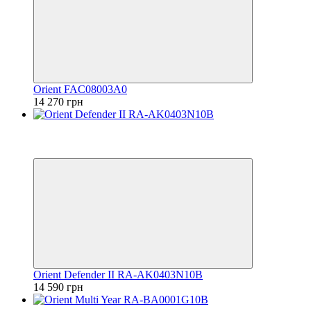
Orient FAC08003A0
14 270 грн
Видео
6
6
Orient Defender II RA-AK0403N10B
14 590 грн