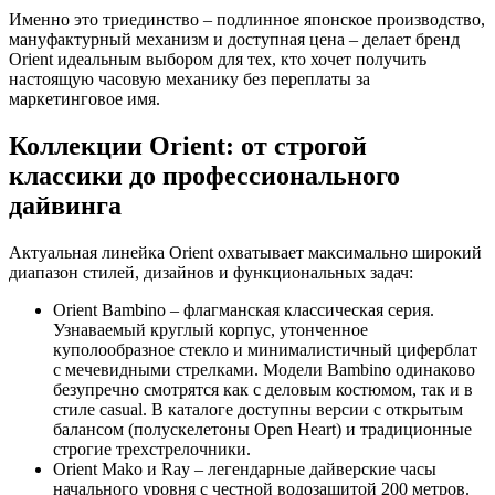
Именно это триединство – подлинное японское производство,
мануфактурный механизм и доступная цена – делает бренд
Orient идеальным выбором для тех, кто хочет получить
настоящую часовую механику без переплаты за
маркетинговое имя.
Коллекции Orient: от строгой
классики до профессионального
дайвинга
Актуальная линейка Orient охватывает максимально широкий
диапазон стилей, дизайнов и функциональных задач:
Orient Bambino – флагманская классическая серия.
Узнаваемый круглый корпус, утонченное
куполообразное стекло и минималистичный циферблат
с мечевидными стрелками. Модели Bambino одинаково
безупречно смотрятся как с деловым костюмом, так и в
стиле casual. В каталоге доступны версии с открытым
балансом (полускелетоны Open Heart) и традиционные
строгие трехстрелочники.
Orient Mako и Ray – легендарные дайверские часы
начального уровня с честной водозащитой 200 метров.