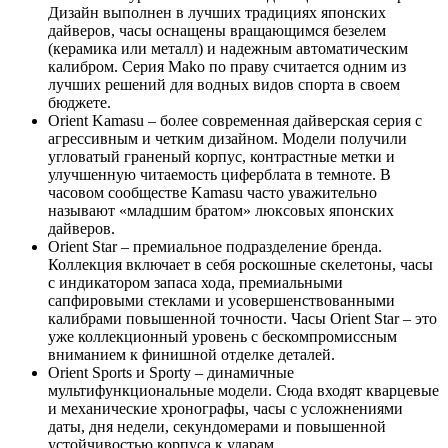
Дизайн выполнен в лучших традициях японских
дайверов, часы оснащены вращающимся безелем
(керамика или металл) и надежным автоматическим
калибром. Серия Mako по праву считается одним из
лучших решений для водных видов спорта в своем
бюджете.
Orient Kamasu – более современная дайверская серия с
агрессивным и четким дизайном. Модели получили
угловатый граненый корпус, контрастные метки и
улучшенную читаемость циферблата в темноте. В
часовом сообществе Kamasu часто уважительно
называют «младшим братом» люксовых японских
дайверов.
Orient Star – премиальное подразделение бренда.
Коллекция включает в себя роскошные скелетоны, часы
с индикатором запаса хода, премиальными
сапфировыми стеклами и усовершенствованными
калибрами повышенной точности. Часы Orient Star – это
уже коллекционный уровень с бескомпромиссным
вниманием к финишной отделке деталей.
Orient Sports и Sporty – динамичные
мультифункциональные модели. Сюда входят кварцевые
и механические хронографы, часы с усложнениями
даты, дня недели, секундомерами и повышенной
устойчивостью корпуса к ударам.