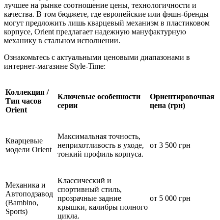
лучшее на рынке соотношение цены, технологичности и
качества. В том бюджете, где европейские или фэшн-бренды
могут предложить лишь кварцевый механизм в пластиковом
корпусе, Orient предлагает надежную мануфактурную
механику в стальном исполнении.
Ознакомьтесь с актуальными ценовыми диапазонами в
интернет-магазине Style-Time:
Коллекция /
Ключевые особенности
Ориентировочная
Тип часов
серии
цена (грн)
Orient
Максимальная точность,
Кварцевые
неприхотливость в уходе,
от 3 500 грн
модели Orient
тонкий профиль корпуса.
Классический и
Механика и
спортивный стиль,
Автоподзавод
прозрачные задние
от 5 000 грн
(Bambino,
крышки, калибры полного
Sports)
цикла.