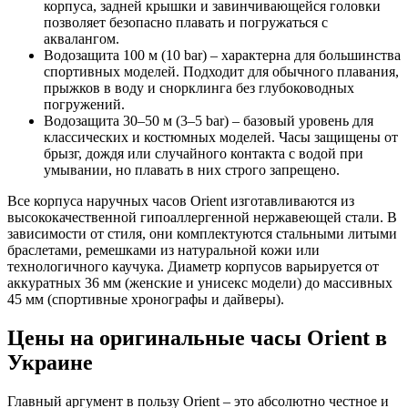
корпуса, задней крышки и завинчивающейся головки
позволяет безопасно плавать и погружаться с
аквалангом.
Водозащита 100 м (10 bar) – характерна для большинства
спортивных моделей. Подходит для обычного плавания,
прыжков в воду и снорклинга без глубоководных
погружений.
Водозащита 30–50 м (3–5 bar) – базовый уровень для
классических и костюмных моделей. Часы защищены от
брызг, дождя или случайного контакта с водой при
умывании, но плавать в них строго запрещено.
Все корпуса наручных часов Orient изготавливаются из
высококачественной гипоаллергенной нержавеющей стали. В
зависимости от стиля, они комплектуются стальными литыми
браслетами, ремешками из натуральной кожи или
технологичного каучука. Диаметр корпусов варьируется от
аккуратных 36 мм (женские и унисекс модели) до массивных
45 мм (спортивные хронографы и дайверы).
Цены на оригинальные часы Orient в
Украине
Главный аргумент в пользу Orient – это абсолютно честное и