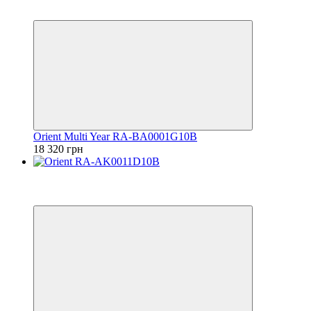
6
6
Orient Multi Year RA-BA0001G10B
18 320 грн
Видео
6
6