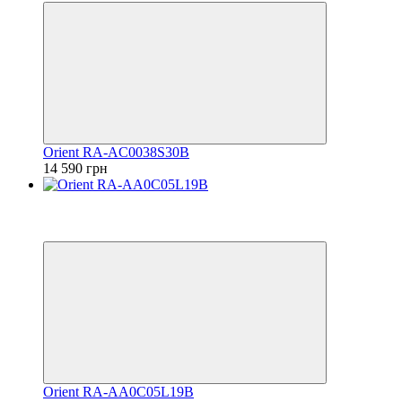
Orient RA-AC0038S30B
14 590 грн
Видео
6
6
Orient RA-AA0C05L19B