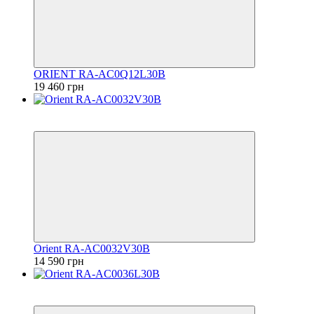
ORIENT RA-AC0Q12L30B
19 460 грн
6
6
Orient RA-AC0032V30B
14 590 грн
6
6