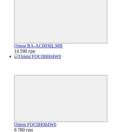
Orient RA-AC0036L30B
14 590 грн
Видео
6
6
Orient FQC0H004W0
8 780 грн