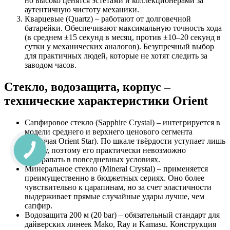
но высоко ценятся эстетами и коллекционерами за
аутентичную чистоту механики.
Кварцевые (Quartz) – работают от долговечной
батарейки. Обеспечивают максимальную точность хода
(в среднем ±15 секунд в месяц, против ±10–20 секунд в
сутки у механических аналогов). Безупречный выбор
для практичных людей, которые не хотят следить за
заводом часов.
Стекло, водозащита, корпус –
технические характеристики Orient
Сапфировое стекло (Sapphire Crystal) – интегрируется в
модели среднего и верхнего ценового сегмента
(включая Orient Star). По шкале твёрдости уступает лишь
алмазу, поэтому его практически невозможно
поцарапать в повседневных условиях.
Минеральное стекло (Mineral Crystal) – применяется
преимущественно в бюджетных сериях. Оно более
чувствительно к царапинам, но за счет эластичности
выдерживает прямые случайные удары лучше, чем
сапфир.
Водозащита 200 м (20 bar) – обязательный стандарт для
дайверских линеек Mako, Ray и Kamasu. Конструкция