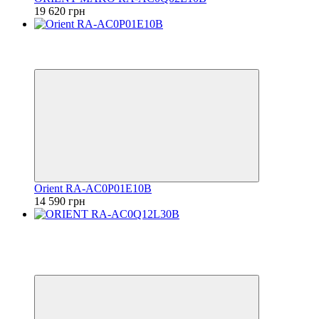
19 620 грн
Видео
6
6
Orient RA-AC0P01E10B
14 590 грн
Лимитир
Видео
6
6