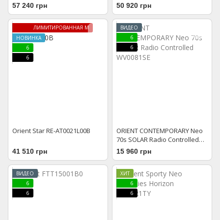
57 240 грн
50 920 грн
ЛИМИТИРОВАННАЯ МОДЕЛЬ
ВИДЕО
6
НОВИНКА
6
6
6
Orient Star RE-AT0021L00B
ORIENT CONTEMPORARY Neo
70s SOLAR Radio Controlled
WV0081SE
41 510 грн
15 960 грн
ВИДЕО
ХИТ
6
6
6
6