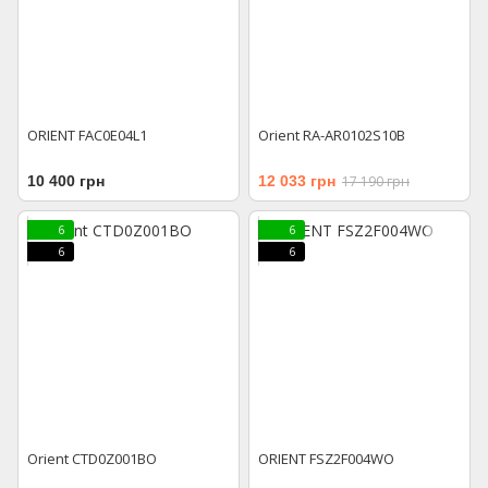
ORIENT FAC0E04L1
Orient RA-AR0102S10B
10 400 грн
12 033 грн
17 190 грн
6
6
6
6
Orient CTD0Z001BO
ORIENT FSZ2F004WO