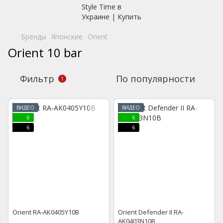
Бренды
Японские
Orient
Orient 10 bar
Фильтр
По популярности
1
ВИДЕО
ВИДЕО
6
6
6
6
Orient RA-AK0405Y10B
Orient Defender II RA-
AK0403N10B