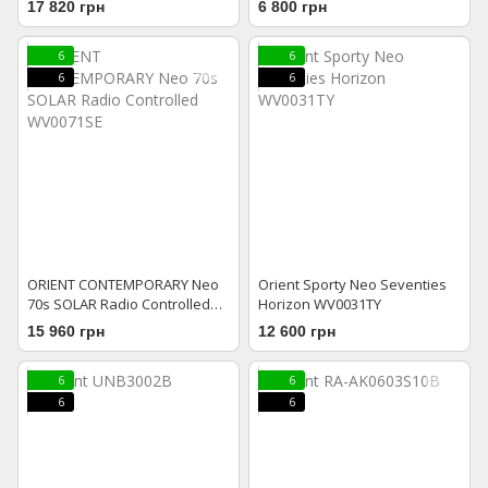
17 820 грн
6 800 грн
6
6
6
6
ORIENT CONTEMPORARY Neo
Orient Sporty Neo Seventies
70s SOLAR Radio Controlled
Horizon WV0031TY
WV0071SE
15 960 грн
12 600 грн
6
6
6
6