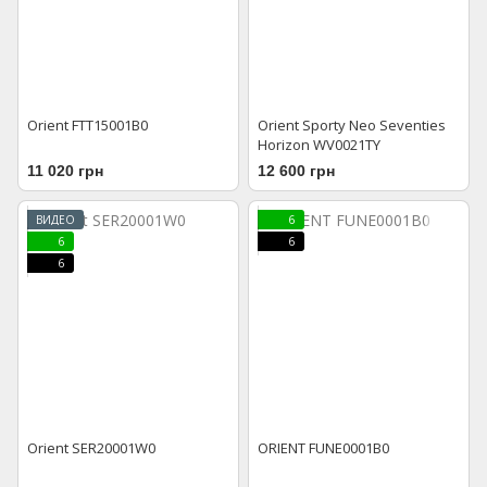
Orient FTT15001B0
Orient Sporty Neo Seventies
Horizon WV0021TY
11 020 грн
12 600 грн
ВИДЕО
6
6
6
6
Orient SER20001W0
ORIENT FUNE0001B0