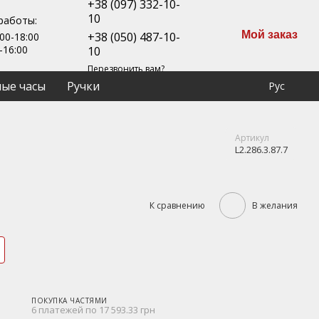
+38 (097) 332-10-
10
работы:
Мой заказ
+38 (050) 487-10-
00-18:00
-16:00
10
Перезвонить вам?
ые часы
Ручки
Рус
Артикул
L2.286.3.87.7
К сравнению
В желания
ПОКУПКА ЧАСТЯМИ
6 платежей по 17 593.33 грн