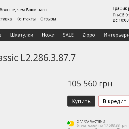
График 
 больше, чем Ваши часы
Пн-Сб 9:
ставка
Контакты
Отзывы
Вс 10:00
Гарантии
ты
Ремонт та обслуживание
е
Шкатулки
Ножи
SALE
Zippo
Интерьерн
ашение
ssic L2.286.3.87.7
105 560 грн
Купить
В кредит
ОПЛАТА ЧАСТЯМИ
6 платежей по 17 593.33 грн