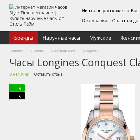
Перейти к основному контенту
Ничто не расскажет о Вас
О компании
Оплата и до
Блог
Обмен и возврат
Подарочные сертифика
Бренды
Наручные часы
Мужские
Женски
Пользовательское согл
Главная
Бренды
Швейцарские
Longines
Часы Longines Conquest Cla
В наличии
Оставить отзыв
6
6