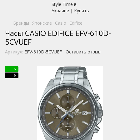
Бренды
Японские
Casio
Edifice
Часы CASIO EDIFICE EFV-610D-
5CVUEF
Артикул:
EFV-610D-5CVUEF
Оставить отзыв
6
6