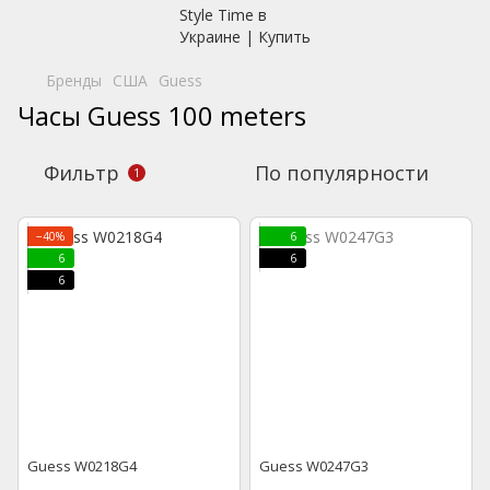
Бренды
США
Guess
Часы Guess 100 meters
Фильтр
По популярности
1
−40%
6
6
6
6
Guess W0218G4
Guess W0247G3