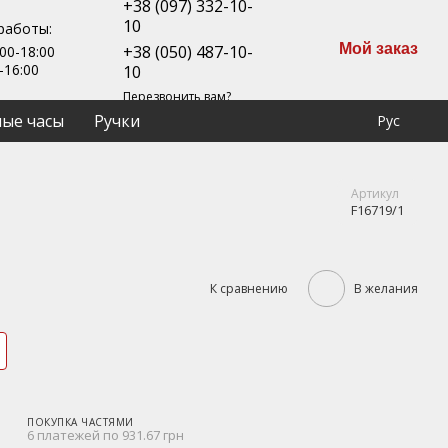
+38 (097) 332-10-
10
работы:
Мой заказ
+38 (050) 487-10-
00-18:00
-16:00
10
Перезвонить вам?
ые часы
Ручки
Рус
Артикул
F16719/1
К сравнению
В желания
ПОКУПКА ЧАСТЯМИ
6 платежей по 931.67 грн