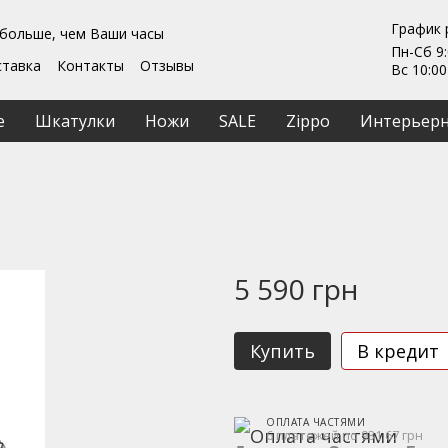
График 
 больше, чем Ваши часы
Пн-Сб 9:
ставка
Контакты
Отзывы
Вс 10:00
Гарантии
ты
Ремонт та обслуживание
е
Шкатулки
Ножи
SALE
Zippo
Интерьерн
ашение
5 590 грн
Купить
В кредит
ОПЛАТА ЧАСТЯМИ
6 платежей по 931.67 грн