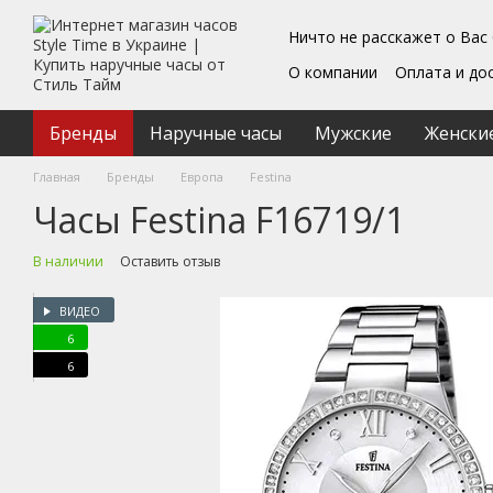
Перейти к основному контенту
Ничто не расскажет о Вас
О компании
Оплата и до
Блог
Обмен и возврат
Подарочные сертифика
Бренды
Наручные часы
Мужские
Женски
Пользовательское согл
Главная
Бренды
Европа
Festina
Часы Festina F16719/1
В наличии
Оставить отзыв
ВИДЕО
6
6