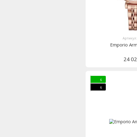
Артикул
Emporio Ar
24 0
6
6