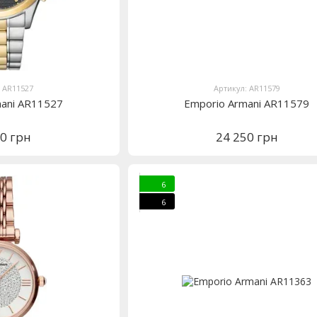
: AR11527
Артикул: AR11579
mani AR11527
Emporio Armani AR11579
50 грн
24 250 грн
6
6