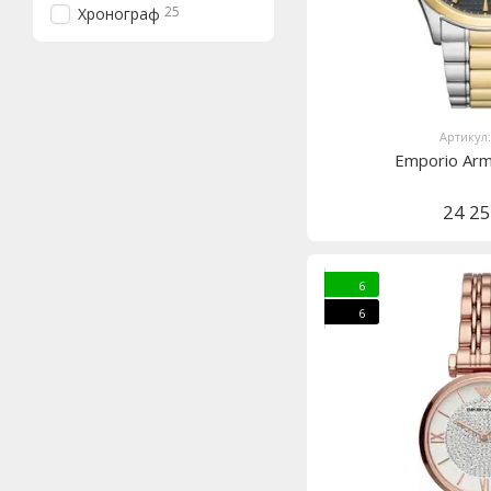
25
Хронограф
Артикул
Emporio Ar
24 2
6
6