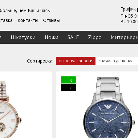
График 
 больше, чем Ваши часы
Пн-Сб 9:
ставка
Контакты
Отзывы
Вс 10:00
Гарантии
ты
Ремонт та обслуживание
е
Шкатулки
Ножи
SALE
Zippo
Интерьерн
ашение
Сортировка:
по популярности
сначала дешевле
6
6