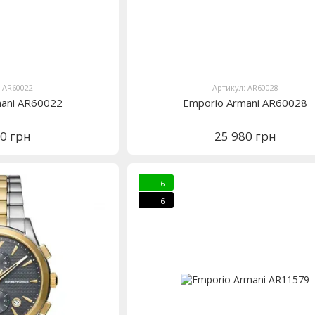
: AR60022
Артикул: AR60028
mani AR60022
Emporio Armani AR60028
80 грн
25 980 грн
6
6