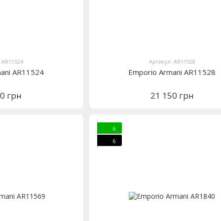
: AR11524
Артикул: AR11528
mani AR11524
Emporio Armani AR11528
50 грн
21 150 грн
6
6