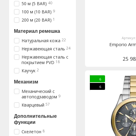
40
50 м (5 BAR)
9
100 м (10 BAR)
1
200 м (20 BAR)
Материал ремешка
Артикул
22
Натуральная кожа
Emporio Ar
24
Нержавеющая сталь
Нержавеющая сталь с
25 9
18
покрытием PVD
2
Каучук
6
Механизм
6
Механический с
9
автоподзаводом
57
Кварцевый
Дополнительные
функции
8
Скелетон