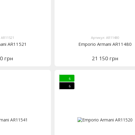
: AR11521
Артикул: AR11480
mani AR11521
Emporio Armani AR11480
80 грн
21 150 грн
6
6