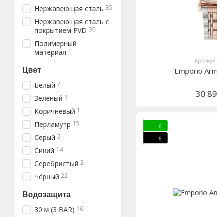
35
Нержавеющая сталь
Нержавеющая сталь с
30
покрытием PVD
Полимерный
1
материал
Артикул
Цвет
Emporio Ar
7
Белый
30 8
3
Зелёный
1
Коричневый
15
Перламутр
6
2
Серый
6
14
Синий
2
Серебристый
22
Чёрный
Водозащита
16
30 м (3 BAR)