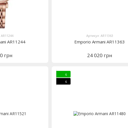
: AR11244
Артикул: AR11363
mani AR11244
Emporio Armani AR11363
20 грн
24 020 грн
6
6