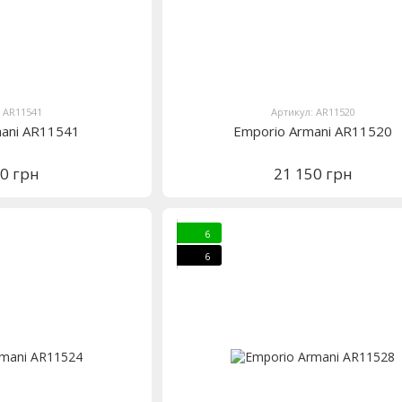
: AR11541
Артикул: AR11520
mani AR11541
Emporio Armani AR11520
50 грн
21 150 грн
6
6