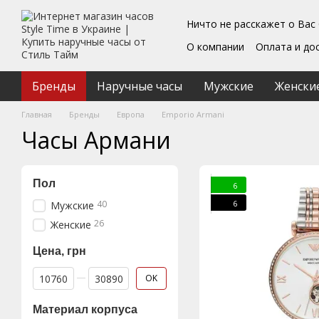
Перейти к основному контенту
Ничто не расскажет о Вас
О компании
Оплата и до
Блог
Обмен и возврат
Подарочные сертифика
Бренды
Наручные часы
Мужские
Женски
Пользовательское согл
Главная
Бренды
Европа
Emporio Armani
Часы Армани
Пол
6
6
40
Мужские
26
Женские
Цена, грн
От Цена, грн
До Цена, грн
OK
Материал корпуса