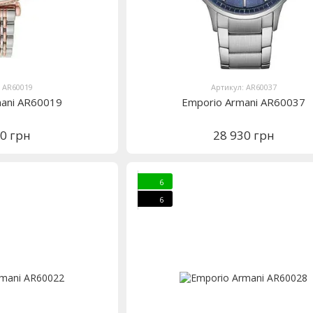
: AR60019
Артикул: AR60037
mani AR60019
Emporio Armani AR60037
90 грн
28 930 грн
6
6