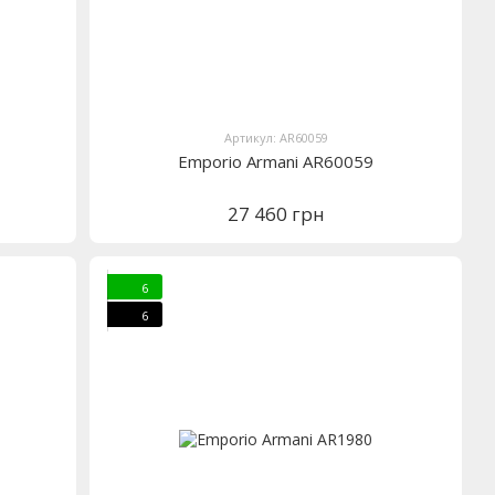
Артикул: AR60059
Emporio Armani AR60059
27 460 грн
6
6