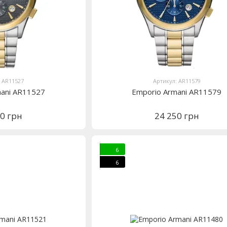
: AR11527
Артикул: AR11579
mani AR11527
Emporio Armani AR11579
50 грн
24 250 грн
6
6