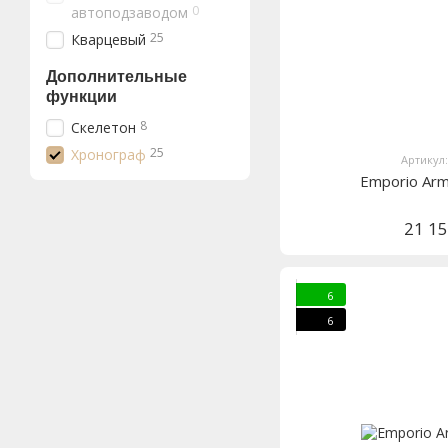
0
автоподзаводом
25
Кварцевый
Дополнительные
функции
8
Скелетон
25
Хронограф
Артикул
Emporio Ar
21 1
6
6