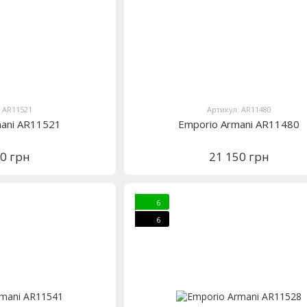
: AR11521
Артикул: AR11480
mani AR11521
Emporio Armani AR11480
80 грн
21 150 грн
6
6