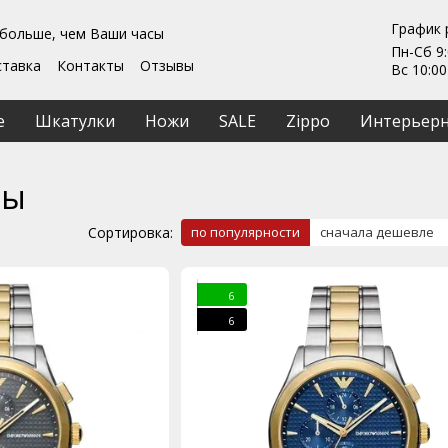
График 
 больше, чем Ваши часы
Пн-Сб 9:
ставка
Контакты
Отзывы
Вс 10:00
Гарантии
ты
Ремонт та обслуживание
е
Шкатулки
Ножи
SALE
Zippo
Интерьерн
ашение
фы
Сортировка:
по популярности
сначала дешевле
6
6