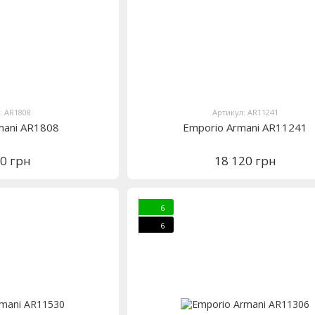
: AR1808
Артикул: AR11241
mani AR1808
Emporio Armani AR11241
20 грн
18 120 грн
6
6