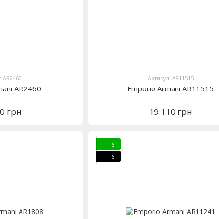
: AR2460
Артикул: AR11515
mani AR2460
Emporio Armani AR11515
90 грн
19 110 грн
6
6