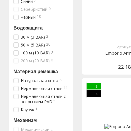
7
Синий
0
Серебристый
13
Чёрный
Водозащита
2
30 м (3 BAR)
20
50 м (5 BAR)
Артикул
3
100 м (10 BAR)
Emporio Ar
0
200 м (20 BAR)
22 1
Материал ремешка
8
Натуральная кожа
6
11
Нержавеющая сталь
6
Нержавеющая сталь с
5
покрытием PVD
1
Каучук
Механизм
Механический с