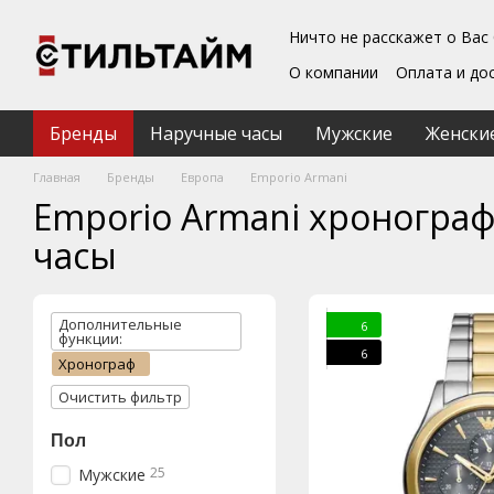
Перейти к основному контенту
Ничто не расскажет о Вас
О компании
Оплата и до
Блог
Обмен и возврат
Подарочные сертифика
Бренды
Наручные часы
Мужские
Женски
Пользовательское согл
Главная
Бренды
Европа
Emporio Armani
Emporio Armani хроногра
часы
Дополнительные
6
функции:
6
Хронограф
Очистить фильтр
Пол
25
Мужские