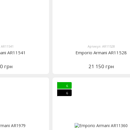
: AR11541
Артикул: AR11528
mani AR11541
Emporio Armani AR11528
50 грн
21 150 грн
6
6