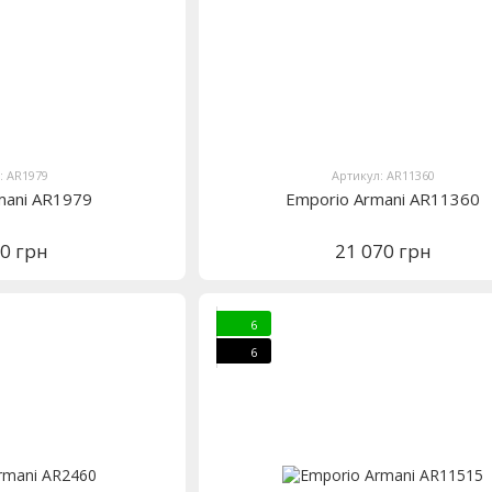
: AR1979
Артикул: AR11360
mani AR1979
Emporio Armani AR11360
70 грн
21 070 грн
6
6