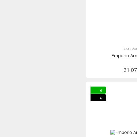
Артикул
Emporio Ar
21 0
6
6