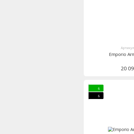
Артикул
Emporio Ar
20 0
6
6