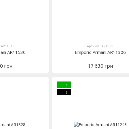
: AR11530
Артикул: AR11306
mani AR11530
Emporio Armani AR11306
40 грн
17 630 грн
6
6