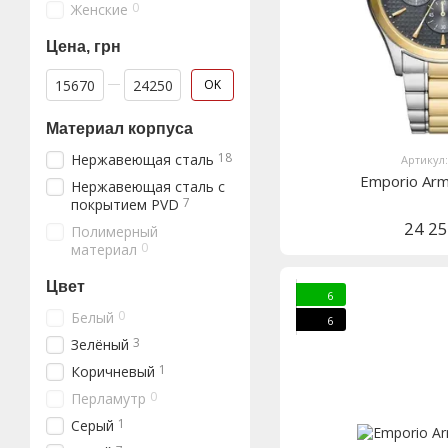
0
Женские
Цена, грн
От Цена, грн
До Цена, грн
OK
Материал корпуса
18
Нержавеющая сталь
Артикул
Emporio Ar
Нержавеющая сталь с
7
покрытием PVD
24 2
Полимерный
0
материал
Цвет
6
0
Белый
6
3
Зелёный
1
Коричневый
0
Перламутр
1
Серый