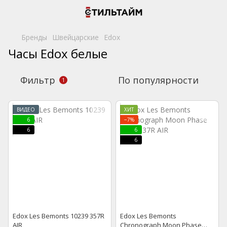
Бренды
Швейцарские
Edox
Часы Edox белые
Фильтр
По популярности
1
ВИДЕО
ХИТ
6
−7%
6
6
6
Edox Les Bemonts 10239 357R
Edox Les Bemonts
AIR
Chronograph Moon Phase