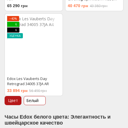
01651 37R AIR
65 290 грн
40 470 грн
43 380 грн
−40%
6
6
УЦЕНКА
Edox Les Vauberts Day
Retrograd 34005 37JA AR
33 894 грн
56 490 грн
Цвет
Белый
Часы Edox белого цвета: Элегантность и
швейцарское качество