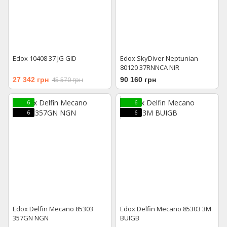
Edox 10408 37 JG GID
Edox SkyDiver Neptunian
80120 37RNNCA NIR
27 342 грн
45 570 грн
90 160 грн
6
6
6
6
Edox Delfin Mecano 85303
Edox Delfin Mecano 85303 3M
357GN NGN
BUIGB