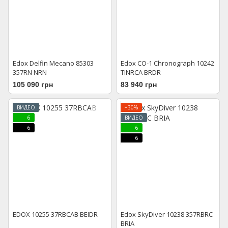
Edox Delfin Mecano 85303
Edox CO-1 Chronograph 10242
357RN NRN
TINRCA BRDR
105 090 грн
83 940 грн
ВИДЕО
−30%
6
ВИДЕО
6
6
6
EDOX 10255 37RBCAB BEIDR
Edox SkyDiver 10238 357RBRC
BRIA