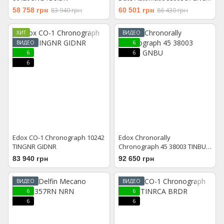
GBEI
58 758 грн
83 940 грн
60 501 грн
86 430 грн
ХИТ
ВИДЕО
ВИДЕО
6
6
6
6
Edox CO-1 Chronograph 10242
Edox Chronorally
TINGNR GIDNR
Chronograph 45 38003 TINBU
GNBU
83 940 грн
92 650 грн
ВИДЕО
ВИДЕО
6
6
6
6