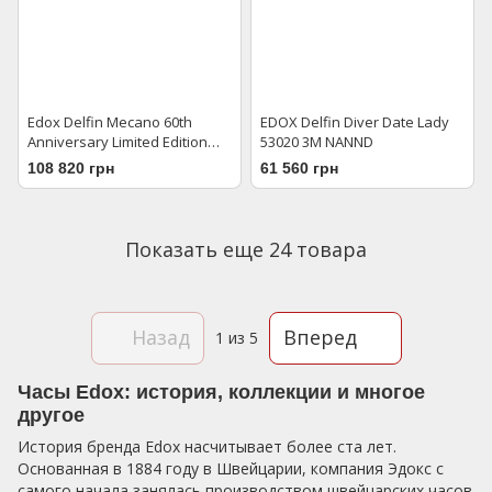
Edox Delfin Mecano 60th
EDOX Delfin Diver Date Lady
Anniversary Limited Edition
53020 3M NANND
85304 357GN NRN1
108 820 грн
61 560 грн
Показать еще 24 товара
Назад
Вперед
1
из 5
Часы Edox: история, коллекции и многое
другое
История бренда Edox насчитывает более ста лет.
Основанная в 1884 году в Швейцарии, компания Эдокс с
самого начала занялась производством швейцарских часов