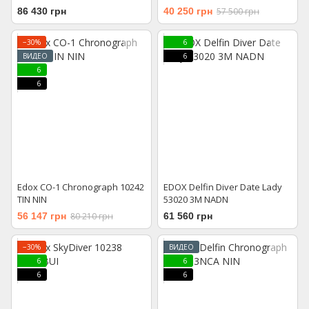
86 430 грн
40 250 грн
57 500 грн
−30%
6
ВИДЕО
6
6
6
Edox CO-1 Chronograph 10242
EDOX Delfin Diver Date Lady
TIN NIN
53020 3M NADN
56 147 грн
80 210 грн
61 560 грн
−30%
ВИДЕО
6
6
6
6