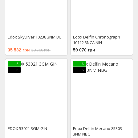
Edox SkyDiver 10238 3NM BUI
Edox Delfin Chronograph
10112 3NCA NIN
35 532 грн
50 760 грн
59 070 грн
6
6
6
6
EDOX 53021 3GM GIN
Edox Delfin Mecano 85303
3NM NBG