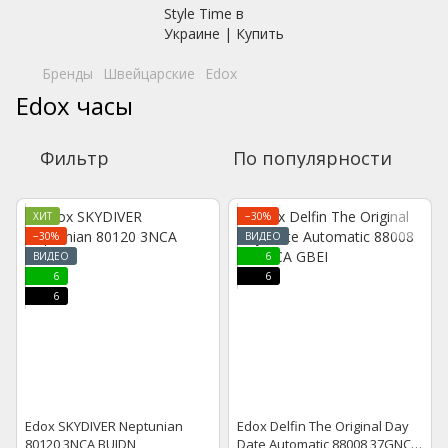
Бренды
Швейцарские
Edox
Edox часы
Фильтр
По популярности
ХИТ
−30%
−30%
ВИДЕО
ВИДЕО
6
6
6
6
Edox SKYDIVER Neptunian
Edox Delfin The Original Day
80120 3NCA BUIDN
Date Automatic 88008 37GNCA