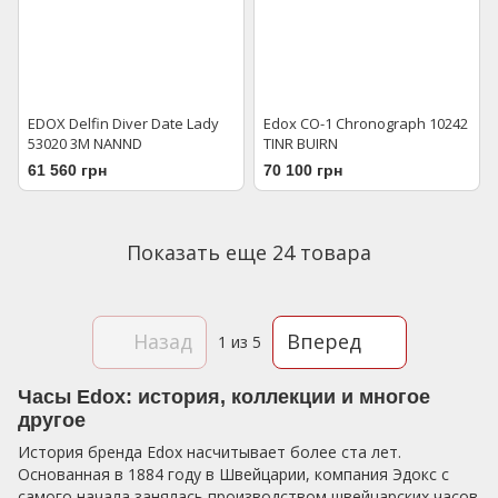
EDOX Delfin Diver Date Lady
Edox CO-1 Chronograph 10242
53020 3M NANND
TINR BUIRN
61 560 грн
70 100 грн
Показать еще 24 товара
Назад
Вперед
1
из 5
Часы Edox: история, коллекции и многое
другое
История бренда Edox насчитывает более ста лет.
Основанная в 1884 году в Швейцарии, компания Эдокс с
самого начала занялась производством швейцарских часов