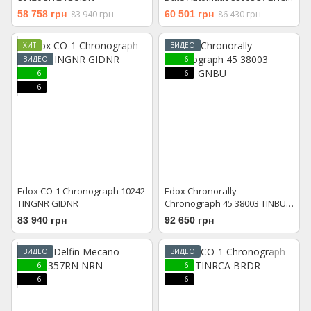
GBEI
58 758 грн
83 940 грн
60 501 грн
86 430 грн
ХИТ
ВИДЕО
ВИДЕО
6
6
6
6
Edox CO-1 Chronograph 10242
Edox Chronorally
TINGNR GIDNR
Chronograph 45 38003 TINBU
GNBU
83 940 грн
92 650 грн
ВИДЕО
ВИДЕО
6
6
6
6