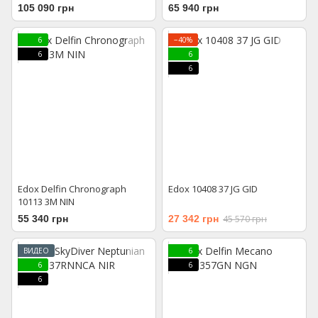
105 090 грн
65 940 грн
6
−40%
6
6
6
Edox Delfin Chronograph
Edox 10408 37 JG GID
10113 3M NIN
55 340 грн
27 342 грн
45 570 грн
ВИДЕО
6
6
6
6