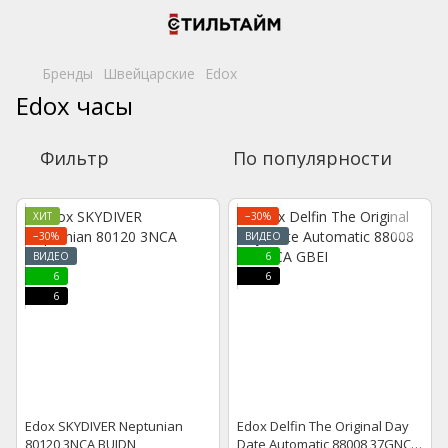
Бренды
Швейцарские
Edox
Edox часы
Фильтр
По популярности
ХИТ
−30%
−30%
ВИДЕО
ВИДЕО
6
6
6
6
Edox SKYDIVER Neptunian
Edox Delfin The Original Day
80120 3NCA BUIDN
Date Automatic 88008 37GNCA