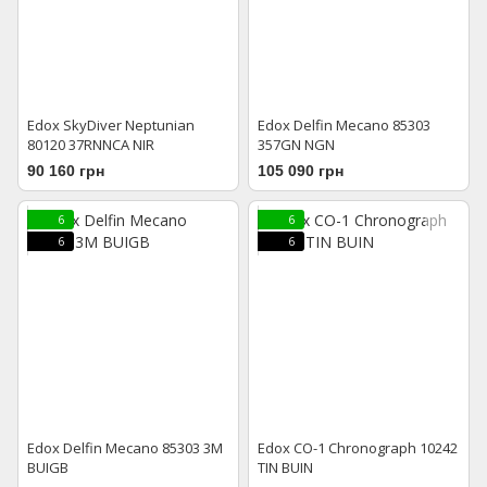
Edox SkyDiver Neptunian
Edox Delfin Mecano 85303
80120 37RNNCA NIR
357GN NGN
90 160 грн
105 090 грн
6
6
6
6
Edox Delfin Mecano 85303 3M
Edox CO-1 Chronograph 10242
BUIGB
TIN BUIN