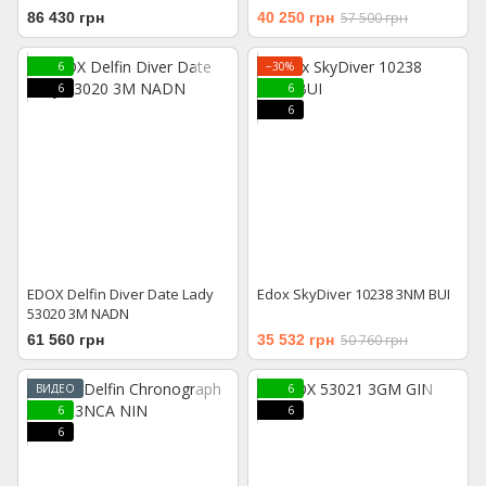
86 430 грн
40 250 грн
57 500 грн
6
−30%
6
6
6
EDOX Delfin Diver Date Lady
Edox SkyDiver 10238 3NM BUI
53020 3M NADN
61 560 грн
35 532 грн
50 760 грн
ВИДЕО
6
6
6
6