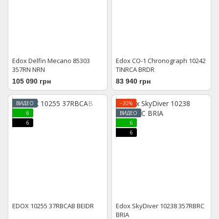
Edox Delfin Mecano 85303
Edox CO-1 Chronograph 10242
357RN NRN
TINRCA BRDR
105 090 грн
83 940 грн
ВИДЕО
−30%
6
ВИДЕО
6
6
6
EDOX 10255 37RBCAB BEIDR
Edox SkyDiver 10238 357RBRC
BRIA