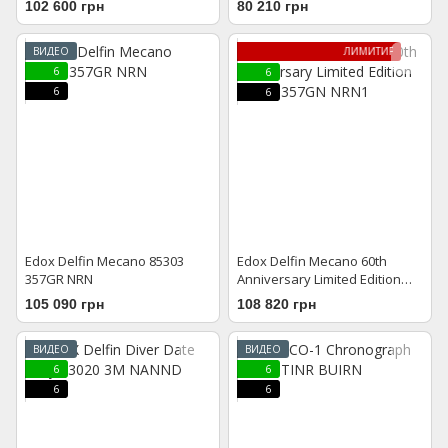
102 600 грн
80 210 грн
ВИДЕО
ЛИМИТИРОВАННАЯ МОДЕ
6
6
6
6
Edox Delfin Mecano 85303
Edox Delfin Mecano 60th
357GR NRN
Anniversary Limited Edition
85304 357GN NRN1
105 090 грн
108 820 грн
ВИДЕО
ВИДЕО
6
6
6
6