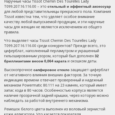
Наручные часы Tissot Chemin Des Tourelles Lady
T099.207.16.116.00 – это
стильный и эффектный аксессуар
для любой представительницы прекрасного пола. Компания
Tissot известна тем, что уделяет особое внимание
качеству любой выпускаемой продукции, и эти наручные
часы для женщин не являются исключением из общего
правила.
Что выделяет часы Tissot Chemin Des Tourelles Lady
T099.207.16.116.00 среди конкурентов? Прежде всего, это
циферблат, наполненный перламутром и украшенный
гильошированным узором, который был дополнен
32
и окошком даты.
бриллиантами весом 0,064 карата
Высокопрочное
защищает циферблат
сапфировое стекло
от негативного влияния внешних факторов. За точную
индикацию времени отвечает проверенный и надежный
механизм Powermatic 80.111 на 23 камнях, который имеет
запас хода в 80 часов. Особенностью корпуса является
наличие прозрачной задней крышки, через которую можно
наблюдать за работой внутреннего механизма.
Ремешок белого цвета выполнен из воловьей зернистой
кожи аллигатора. Что касается показателя