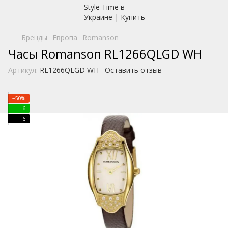
Бренды
Европа
Romanson
Часы Romanson RL1266QLGD WH
Артикул:
RL1266QLGD WH
Оставить отзыв
−50%
6
6