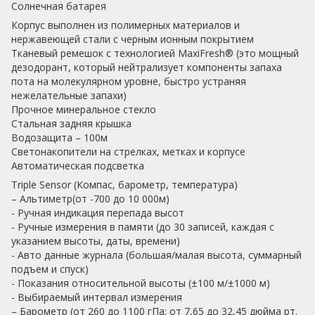
Солнечная батарея
Корпус выполнен из полимерных материалов и
нержавеющей стали с черным ионным покрытием
Тканевый ремешок с технологией MaxiFresh® (это мощный
дезодорант, который нейтрализует компоненты запаха
пота на молекулярном уровне, быстро устраняя
нежелательные запахи)
Прочное минеральное стекло
Стальная задняя крышка
Водозащита – 100м
Светонакопители на стрелках, метках и корпусе
Автоматическая подсветка
Triple Sensor (Компас, барометр, температура)
– Альтиметр(от -700 до 10 000м)
- Ручная индикация перепада высот
- Ручные измерения в памяти (до 30 записей, каждая с
указанием высоты, даты, времени)
- Авто данные журнала (большая/малая высота, суммарный
подъем и спуск)
- Показания относительной высоты (±100 м/±1000 м)
- Выбираемый интервал измерения
– Барометр (от 260 до 1100 гПа; от 7,65 до 32,45 дюйма рт.