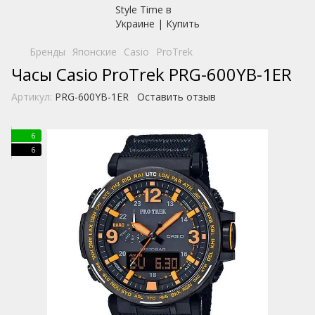
Бренды
Японские
Casio
ProTrek
Часы Casio ProTrek PRG-600YB-1ER
Артикул:
PRG-600YB-1ER
Оставить отзыв
6
6