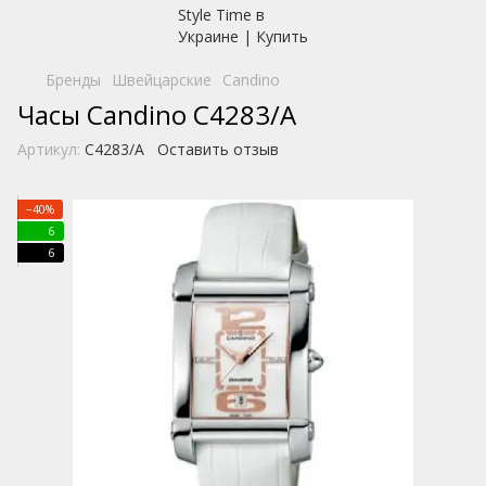
Бренды
Швейцарские
Candino
Часы Candino C4283/A
Артикул:
C4283/A
Оставить отзыв
−40%
6
6