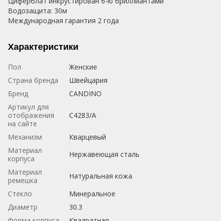
Циферблат инкрустирован 6-ю бриллиантами
Водозащита: 30м
Международная гарантия 2 года
Характеристики
Пол
Женские
Страна бренда
Швейцария
Бренд
CANDINO
Артикул для
отображения
C4283/A
на сайте
Механизм
Кварцевый
Материал
Нержавеющая сталь
корпуса
Материал
Натуральная кожа
ремешка
Стекло
Минеральное
Диаметр
30.3
Форма корпуса
Квадратная