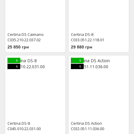
Certina DS Caimano
Certina DS-8
C035.210.22.037.02
C033.051.22.118.01
25 850 грн
29 880 грн
6
6
6
6
Certina DS-8
Certina DS Action
C045.010.22.031.00
C032.051.11.036.00