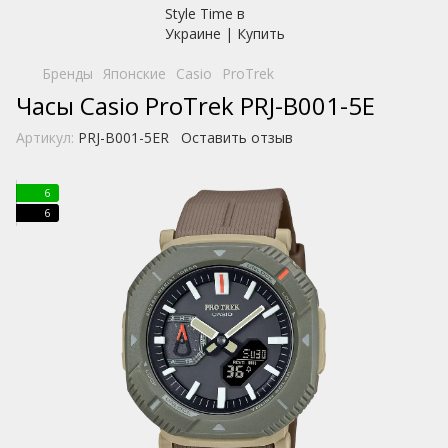
Бренды
Японские
Casio
ProTrek
Часы Casio ProTrek PRJ-B001-5E
Артикул:
PRJ-B001-5ER
Оставить отзыв
6
6