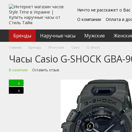
Перейти к основному контенту
Ничто не расскажет о Вас
О компании
Оплата и до
Блог
Обмен и возврат
Подарочные сертифика
Бренды
Наручные часы
Мужские
Женски
Пользовательское согл
Главная
Бренды
Японские
Casio
G-Shock
Часы Casio G-SHOCK GBA-
В наличии
Оставить отзыв
6
6