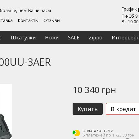
График 
 больше, чем Ваши часы
Пн-Сб 9:
ставка
Контакты
Отзывы
Вс 10:00
Гарантии
ты
Ремонт та обслуживание
е
Шкатулки
Ножи
SALE
Zippo
Интерьерн
ашение
900UU-3AER
10 340 грн
Купить
В кредит
ОПЛАТА ЧАСТЯМИ
6 платежей по 1 723.33 грн