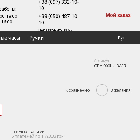
+38 (097) 332-10-
10
работы:
Мой заказ
+38 (050) 487-10-
00-18:00
-16:00
10
Перезвонить вам?
ые часы
Ручки
Рус
Артикул
GBA-900UU-3AER
К сравнению
В желания
ПОКУПКА ЧАСТЯМИ
6 платежей по 1 723.33 грн