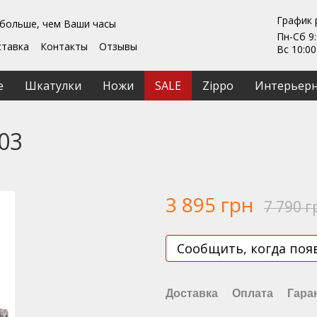
График 
 больше, чем Ваши часы
Пн-Сб 9:
ставка
Контакты
Отзывы
Вс 10:00
Гарантии
ты
Ремонт та обслуживание
е
Шкатулки
Ножи
SALE
Zippo
Интерьерн
ашение
03
3 895 грн
7 790 г
Сообщить, когда поя
Доставка
Оплата
Гара