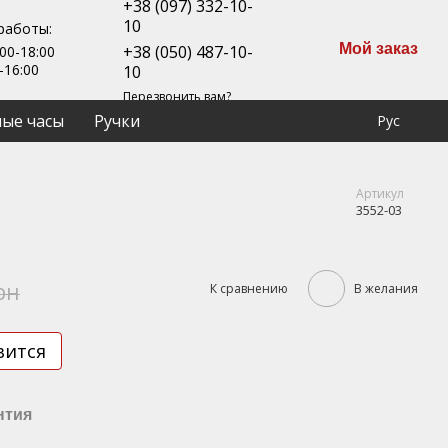
+38 (097) 332-10-
10
работы:
Мой заказ
+38 (050) 487-10-
00-18:00
-16:00
10
Перезвонить вам?
ые часы
Ручки
Рус
Артикул
3552-03
рн
К сравнению
В желания
вится
нтия