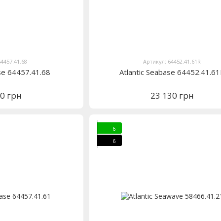
64457.41.68
Артикул: 64452.41.61R
ase 64457.41.68
Atlantic Seabase 64452.41.6
30 грн
23 130 грн
6
6