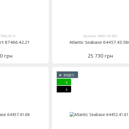
87466.42.21
Артикул: 64457.43.58G
ort 87466.42.21
Atlantic Seabase 64457.43.5
40 грн
25 730 грн
ВИДЕО
6
6