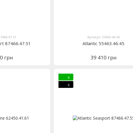
87466.47.51
Артикул: 55463.46.45
ort 87466.47.51
Atlantic 55463.46.45
10 грн
39 410 грн
6
6