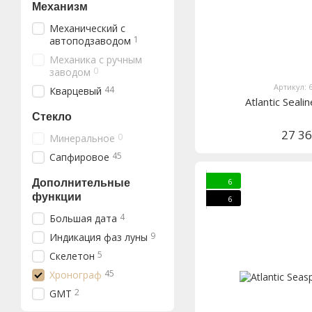
Механизм
Механический с
1
автоподзаводом
Механика с ручным
0
заводом
Артикул: 
44
Кварцевый
Atlantic Seal
Стекло
27 3
0
Минеральное
45
Сапфировое
6
Дополнительные
функции
6
4
Большая дата
9
Индикация фаз луны
5
Скелетон
45
Хронограф
2
GMT