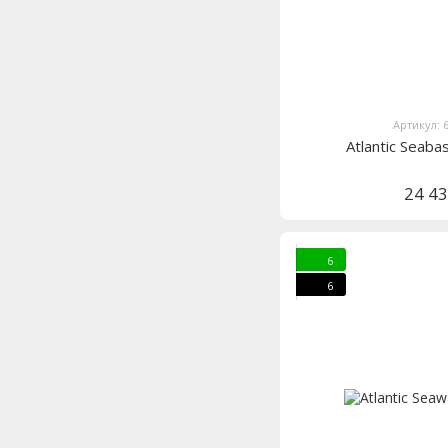
Артикул: 
Atlantic Seab
24 4
6
6