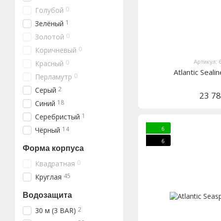
0
Голубой
1
Зелёный
0
Золотой
0
Коричневый
Артикул: 
0
Красный
Atlantic Seal
0
Перламутр
2
Серый
23 7
18
Синий
1
Серебристый
6
14
Чёрный
6
Форма корпуса
0
Квадратная
45
Круглая
Водозащита
2
30 м (3 BAR)