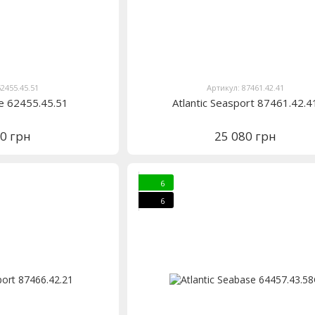
62455.45.51
Артикул: 87461.42.41
ine 62455.45.51
Atlantic Seasport 87461.42.4
60 грн
25 080 грн
6
6