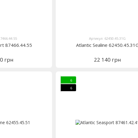
87466.44.55
Артикул: 62450.45.31G
ort 87466.44.55
Atlantic Sealine 62450.45.31
60 грн
22 140 грн
6
6