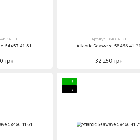
64457.41.61
Артикул: 58466.41.21
ase 64457.41.61
Atlantic Seawave 58466.41.2
30 грн
32 250 грн
6
6