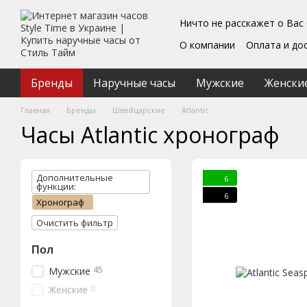
Перейти к основному контенту
Ничто не расскажет о Вас
О компании
Оплата и до
Блог
Обмен и возврат
Подарочные сертифика
Бренды
Наручные часы
Мужские
Женски
Пользовательское согл
Главная
Бренды
Швейцарские
Atlantic
Часы Atlantic хронограф
Дополнительные
6
функции:
6
Хронограф
Очистить фильтр
Пол
45
Мужские
0
Женские