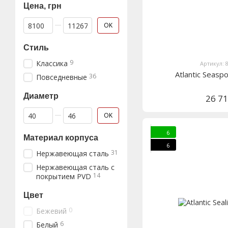
Цена, грн
От Цена, грн
До Цена, грн
OK
Стиль
9
Классика
Артикул: 
Atlantic Seasp
36
Повседневные
Диаметр
26 7
От Диаметр
До Диаметр
OK
6
Материал корпуса
6
31
Нержавеющая сталь
Нержавеющая сталь с
14
покрытием PVD
Цвет
0
Бежевий
6
Белый