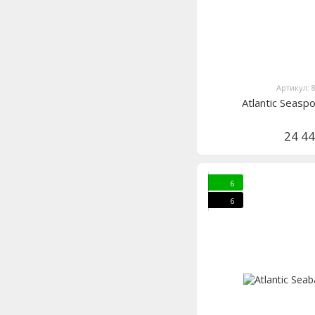
Артикул: 
Atlantic Seasp
24 4
6
6