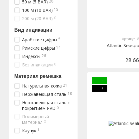
28
50 м (5 BAR)
15
100 м (10 BAR)
0
200 м (20 BAR)
Вид индикации
5
Артикул: 
Арабские цифры
Atlantic Seasp
14
Римские цифры
26
Индексы
28 6
0
Без индикации
Материал ремешка
6
21
Натуральная кожа
6
18
Нержавеющая сталь
Нержавеющая сталь с
5
покрытием PVD
Полимерный
0
материал
1
Каучук