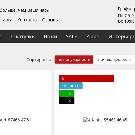
График 
 больше, чем Ваши часы
Пн-Сб 9:
ставка
Контакты
Отзывы
Вс 10:00
Гарантии
ты
Ремонт та обслуживание
е
Шкатулки
Ножи
SALE
Zippo
Интерьерн
ашение
Сортировка:
по популярности
сначала дешевле
ЛИМИТИРОВАННАЯ М
НОВИНКА
6
6