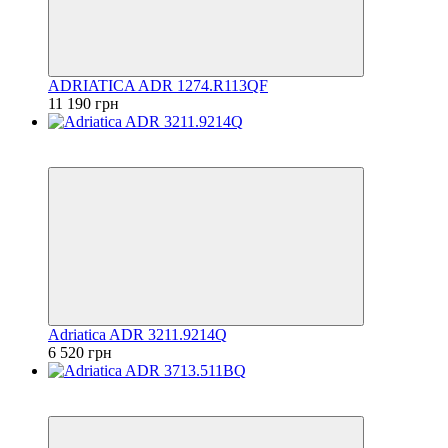
ADRIATICA ADR 1274.R113QF
11 190 грн
6
6
Adriatica ADR 3211.9214Q
6 520 грн
6
6