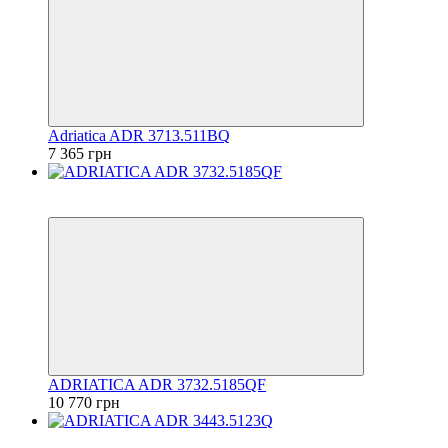
Adriatica ADR 3713.511BQ
7 365 грн
6
6
ADRIATICA ADR 3732.5185QF
10 770 грн
6