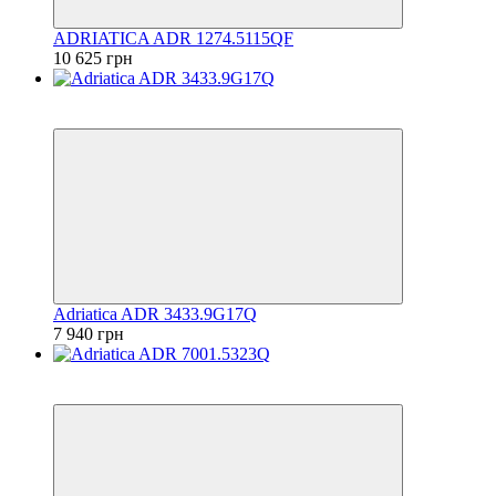
ADRIATICA ADR 1274.5115QF
10 625 грн
6
6
Adriatica ADR 3433.9G17Q
7 940 грн
6
6