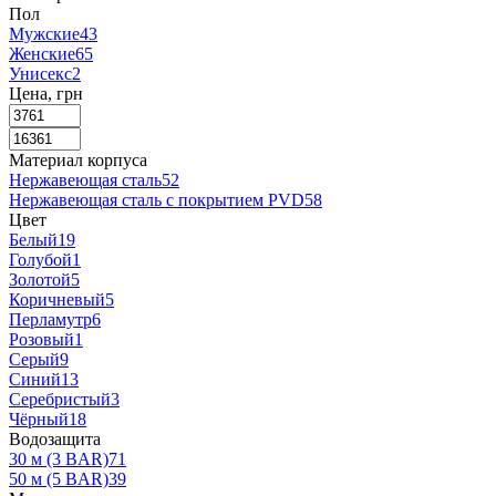
Пол
Мужские
43
Женские
65
Унисекс
2
Цена, грн
Материал корпуса
Нержавеющая сталь
52
Нержавеющая сталь с покрытием PVD
58
Цвет
Белый
19
Голубой
1
Золотой
5
Коричневый
5
Перламутр
6
Розовый
1
Серый
9
Синий
13
Серебристый
3
Чёрный
18
Водозащита
30 м (3 BAR)
71
50 м (5 BAR)
39