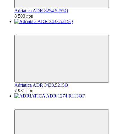
Adriatica ADR 8254.5255Q
8 500 грн
6
6
Adriatica ADR 3433.5215Q
7 931 грн
6
6