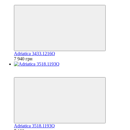
6
Adriatica 3433.1216Q
7 940 грн
6
6
Adriatica 3518.1193Q