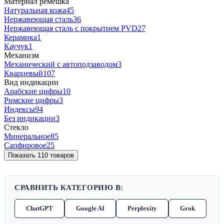
Материал ремешка
Натуральная кожа
45
Нержавеющая сталь
36
Нержавеющая сталь с покрытием PVD
27
Керамика
1
Каучук
1
Механизм
Механический с автоподзаводом
3
Кварцевый
107
Вид индикации
Арабские цифры
10
Римские цифры
3
Индексы
94
Без индикации
3
Стекло
Минеральное
85
Сапфировое
25
Показать 110 товаров
СРАВНИТЬ КАТЕГОРИЮ В:
ChatGPT
Google AI
Perplexity
Grok