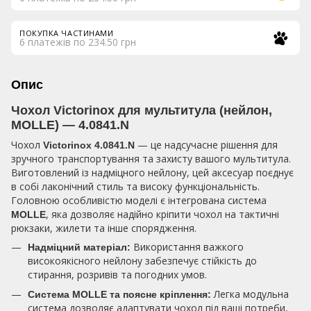
ПОКУПКА ЧАСТИНАМИ
6 платежів по 234.50 грн
Опис
Чохол Victorinox для мультитула (нейлон,
MOLLE) — 4.0841.N
Чохол
— це надсучасне рішення для
Victorinox 4.0841.N
зручного транспортування та захисту вашого мультитула.
Виготовлений із надміцного нейлону, цей аксесуар поєднує
в собі лаконічний стиль та високу функціональність.
Головною особливістю моделі є інтегрована система
, яка дозволяє надійно кріпити чохол на тактичні
MOLLE
рюкзаки, жилети та інше спорядження.
Використання важкого
Надміцний матеріал:
високоякісного нейлону забезпечує стійкість до
стирання, розривів та погодних умов.
Легка модульна
Система MOLLE та поясне кріплення:
система дозволяє адаптувати чохол під ваші потреби,