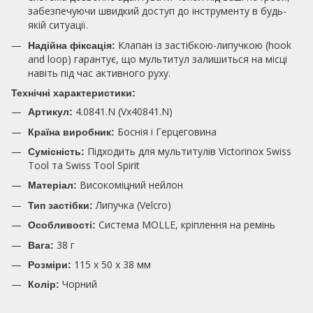
забезпечуючи швидкий доступ до інструменту в будь-
якій ситуації.
Клапан із застібкою-липучкою (hook
Надійна фіксація:
and loop) гарантує, що мультитул залишиться на місці
навіть під час активного руху.
Технічні характеристики:
4.0841.N (Vx40841.N)
Артикул:
Боснія і Герцеговина
Країна виробник:
Підходить для мультитулів Victorinox Swiss
Сумісність:
Tool та Swiss Tool Spirit
Високоміцний нейлон
Матеріал:
Липучка (Velcro)
Тип застібки:
Система MOLLE, кріплення на ремінь
Особливості:
38 г
Вага:
115 х 50 х 38 мм
Розміри:
Чорний
Колір: