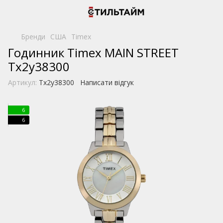
Бренди
США
Timex
Годинник Timex MAIN STREET
Tx2y38300
Артикул:
Tx2y38300
Написати відгук
6
6