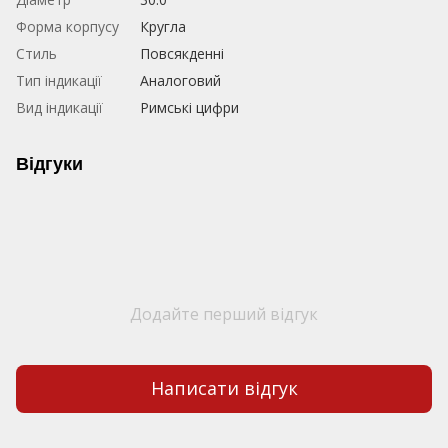
Форма корпусу
Кругла
Стиль
Повсякденні
Тип індикації
Аналоговий
Вид індикації
Римські цифри
Відгуки
Додайте перший відгук
Написати відгук