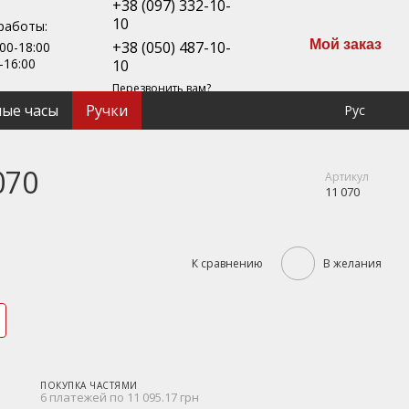
+38 (097) 332-10-
10
работы:
Мой заказ
+38 (050) 487-10-
00-18:00
-16:00
10
Перезвонить вам?
ые часы
Ручки
Рус
070
Артикул
11 070
К сравнению
В желания
ПОКУПКА ЧАСТЯМИ
6 платежей по 11 095.17 грн