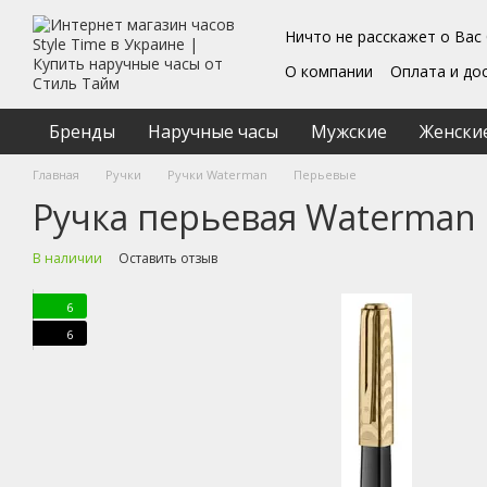
Перейти к основному контенту
Ничто не расскажет о Вас
О компании
Оплата и до
Блог
Обмен и возврат
Подарочные сертифика
Бренды
Наручные часы
Мужские
Женски
Пользовательское согл
Главная
Ручки
Ручки Waterman
Перьевые
Ручка перьевая Waterman 
В наличии
Оставить отзыв
6
6