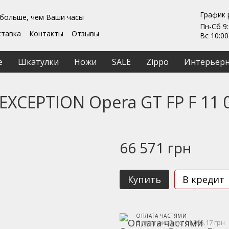
График 
 больше, чем Ваши часы
Пн-Сб 9:
ставка
Контакты
Отзывы
Вс 10:00
Гарантии
ты
Ремонт та обслуживание
е
Шкатулки
Ножи
SALE
Zippo
Интерьерн
ашение
EXCEPTION Opera GT FP F 11 
66 571 грн
Купить
В кредит
ОПЛАТА ЧАСТЯМИ
6 платежей по 11 095.17 грн