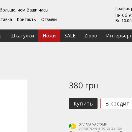
График 
 больше, чем Ваши часы
Пн-Сб 9:
ставка
Контакты
Отзывы
Вс 10:00
Гарантии
ты
Ремонт та обслуживание
е
Шкатулки
Ножи
SALE
Zippo
Интерьерн
ашение
380 грн
Купить
В кредит
ОПЛАТА ЧАСТЯМИ
6 платежей по 63.33 грн