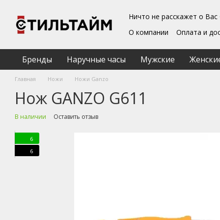
Перейти к основному контенту
Ничто не расскажет о Вас
О компании
Оплата и до
Блог
Обмен и возврат
Подарочные сертифика
Бренды
Наручные часы
Мужские
Женски
Пользовательское согл
Главная
Ножи
Ножи Ganzo
Нож GANZO G611
В наличии
Оставить отзыв
6
6