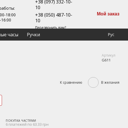
+38 (097) 332-10-
10
работы:
Мой заказ
+38 (050) 487-10-
00-18:00
-16:00
10
Перезвонить вам?
ые часы
Ручки
Рус
Артикул
G611
К сравнению
В желания
ПОКУПКА ЧАСТЯМИ
6 платежей по 63.33 грн