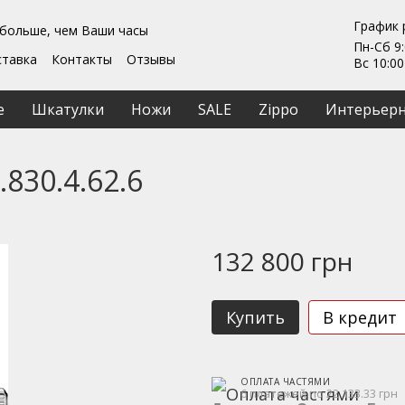
График 
 больше, чем Ваши часы
Пн-Сб 9:
ставка
Контакты
Отзывы
Вс 10:00
Гарантии
ты
Ремонт та обслуживание
е
Шкатулки
Ножи
SALE
Zippo
Интерьерн
ашение
830.4.62.6
132 800 грн
Купить
В кредит
ОПЛАТА ЧАСТЯМИ
6 платежей по 22 133.33 грн