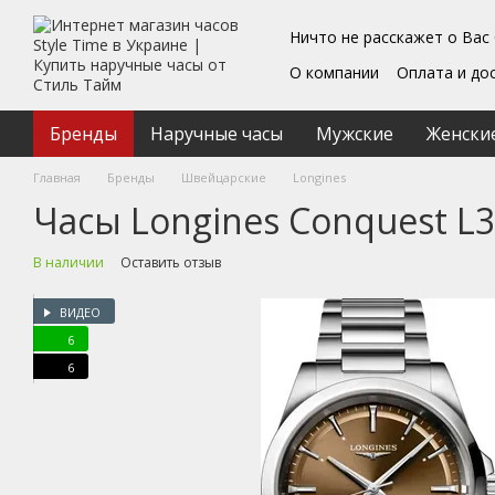
Перейти к основному контенту
Ничто не расскажет о Вас
О компании
Оплата и до
Блог
Обмен и возврат
Подарочные сертифика
Бренды
Наручные часы
Мужские
Женски
Пользовательское согл
Главная
Бренды
Швейцарские
Longines
Часы Longines Conquest L3.
В наличии
Оставить отзыв
ВИДЕО
6
6