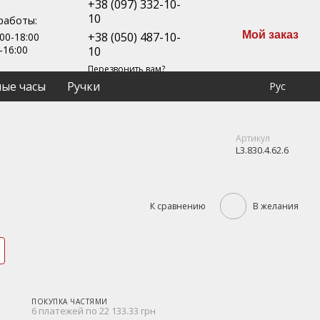
+38 (097) 332-10-
10
работы:
Мой заказ
+38 (050) 487-10-
00-18:00
-16:00
10
Перезвонить вам?
ые часы
Ручки
Рус
Артикул
L3.830.4.62.6
К сравнению
В желания
ПОКУПКА ЧАСТЯМИ
6 платежей по 22 133.33 грн