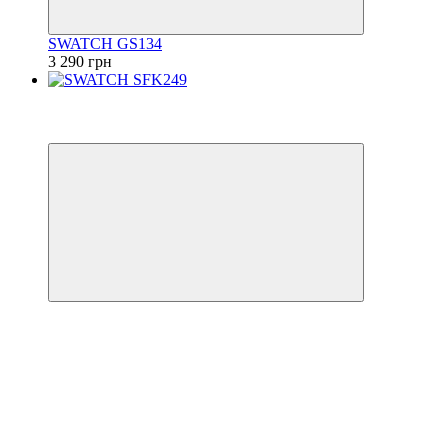
SWATCH GS134
3 290 грн
−50%
6
6