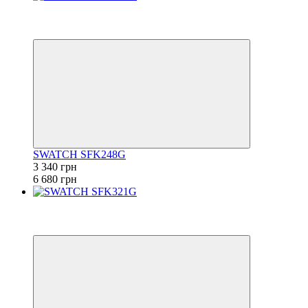
−50%
6
6
SWATCH SFK248G
3 340 грн
6 680 грн
−50%
6
6