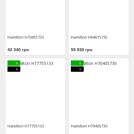
Hamilton H70455733
Hamilton H64615735
42 340 грн
59 930 грн
6
6
6
6
Hamilton H77755133
Hamilton H70405730