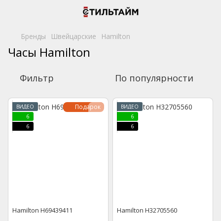
Бренды
Швейцарские
Hamilton
Часы Hamilton
Фильтр
По популярности
Подарок
ВИДЕО
ВИДЕО
6
6
6
6
Hamilton H69439411
Hamilton H32705560