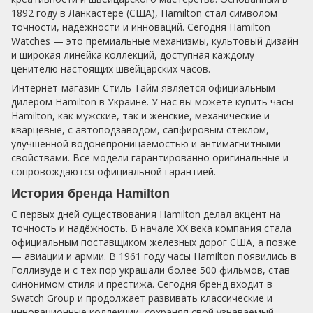
1892 году в Ланкастере (США), Hamilton стал символом
точности, надёжности и инноваций. Сегодня Hamilton
Watches — это премиальные механизмы, культовый дизайн
и широкая линейка коллекций, доступная каждому
ценителю настоящих швейцарских часов.
Интернет-магазин Стиль Тайм является официальным
дилером Hamilton в Украине. У нас вы можете купить часы
Hamilton, как мужские, так и женские, механические и
кварцевые, с автоподзаводом, сапфировым стеклом,
улучшенной водонепроницаемостью и антимагнитными
свойствами. Все модели гарантированно оригинальные и
сопровождаются официальной гарантией.
История бренда Hamilton
С первых дней существования Hamilton делал акцент на
точность и надёжность. В начале XX века компания стала
официальным поставщиком железных дорог США, а позже
— авиации и армии. В 1961 году часы Hamilton появились в
Голливуде и с тех пор украшали более 500 фильмов, став
синонимом стиля и престижа. Сегодня бренд входит в
Swatch Group и продолжает развивать классические и
инновационные коллекции, сохраняя свой узнаваемый