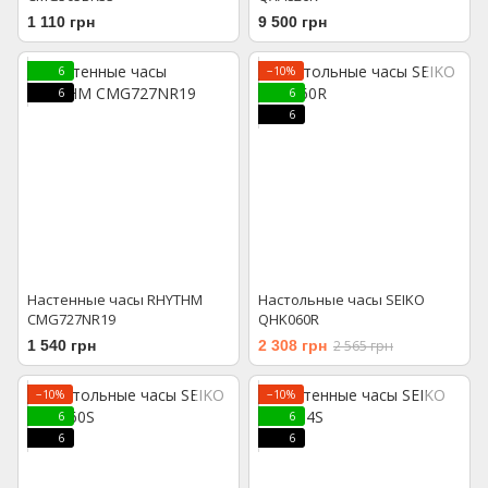
1 110 грн
9 500 грн
6
−10%
6
6
6
Настенные часы RHYTHM
Настольные часы SEIKO
CMG727NR19
QHK060R
1 540 грн
2 308 грн
2 565 грн
−10%
−10%
6
6
6
6