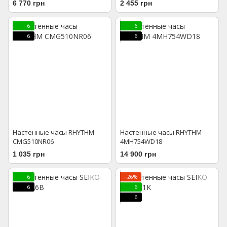
6 770 грн
2 455 грн
6
6
6
6
Настенные часы RHYTHM
Настенные часы RHYTHM
CMG510NR06
4MH754WD18
1 035 грн
14 900 грн
6
−26%
6
6
6