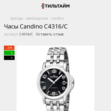
Бренды
Швейцарские
Candino
Часы Candino C4316/C
Артикул:
C4316/C
Оставить отзыв
−20%
6
6