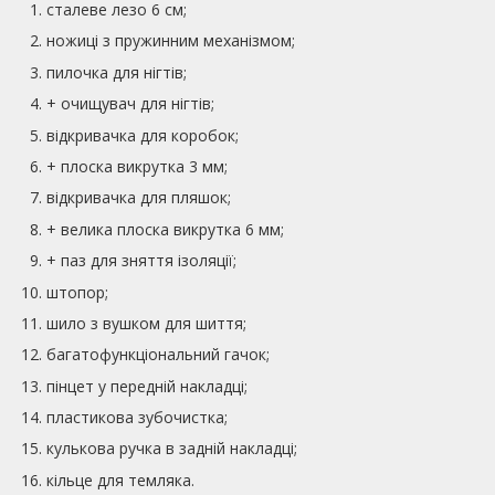
сталеве лезо 6 см;
ножиці з пружинним механізмом;
пилочка для нігтів;
+ очищувач для нігтів;
відкривачка для коробок;
+ плоска викрутка 3 мм;
відкривачка для пляшок;
+ велика плоска викрутка 6 мм;
+ паз для зняття ізоляції;
штопор;
шило з вушком для шиття;
багатофункціональний гачок;
пінцет у передній накладці;
пластикова зубочистка;
кулькова ручка в задній накладці;
кільце для темляка.