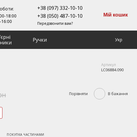
+38 (097) 332-10-10
роботи:
Мій кошик
+38 (050) 487-10-10
00-18:00
-16:00
Передзвонити вам?
ʼєрні
Ручки
Укр
ники
Артикул
LC06884.090
рн
Порівняти
В бажання
ПОКУПКА ЧАСТИНАМИ