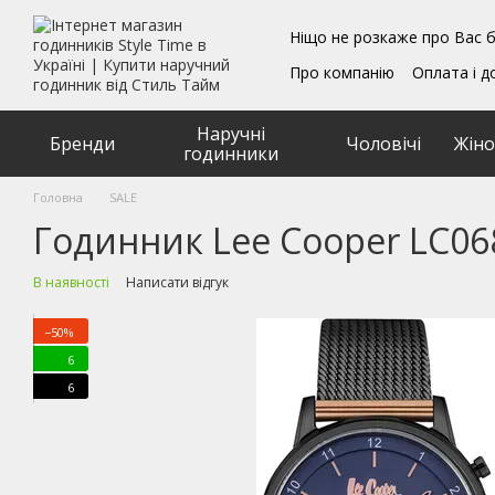
Перейти до основного контенту
Ніщо не розкаже про Вас б
Про компанію
Оплата і д
Блог
Обмін та поверн
Подарункові сертифікат
Наручні
Угода користувача
Бренди
Чоловічі
Жіно
годинники
Головна
SALE
Годинник Lee Cooper LC06
В наявності
Написати відгук
−50%
6
6