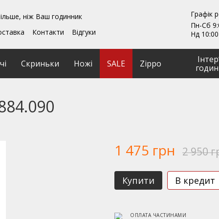
Графік 
ільше, ніж Ваш годинник
Пн-Сб 9:
оставка
Контакти
Відгуки
Нд 10:00
ення
Гарантії
и
Ремонт та обслуговування
Інтер
чі
Скриньки
Ножі
SALE
Zippo
годин
884.090
1 475 грн
2 950 г
Купити
В кредит
ОПЛАТА ЧАСТИНАМИ