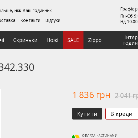
Графік 
ільше, ніж Ваш годинник
Пн-Сб 9:
оставка
Контакти
Відгуки
Нд 10:00
ення
Гарантії
и
Ремонт та обслуговування
Інтер
чі
Скриньки
Ножі
SALE
Zippo
годин
342.330
1 836 грн
2 041 г
Купити
В кредит
ОПЛАТА ЧАСТИНАМИ