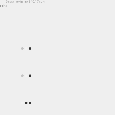
6 платежів по 340.17 грн
нтія