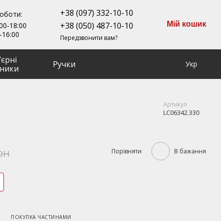
+38 (097) 332-10-10
роботи:
Мій кошик
+38 (050) 487-10-10
00-18:00
-16:00
Передзвонити вам?
ʼєрні
Ручки
Укр
ники
Артикул
LC06342.330
рн
Порівняти
В бажання
ПОКУПКА ЧАСТИНАМИ