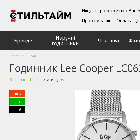
Перейти до основного контенту
Ніщо не розкаже про Вас б
Про компанію
Оплата і д
Блог
Обмін та поверн
Подарункові сертифікат
Наручні
Угода користувача
Бренди
Чоловічі
Жіно
годинники
Головна
SALE
Годинник Lee Cooper LC06
В наявності
Написати відгук
−10%
6
6