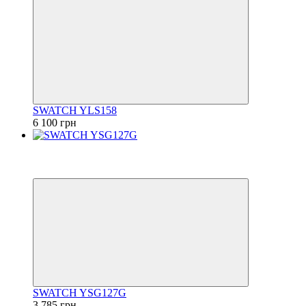
SWATCH YLS158
6 100 грн
−50%
6
6
SWATCH YSG127G
3 785 грн