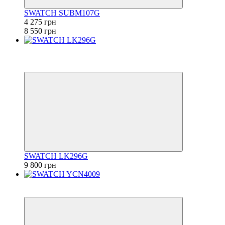
SWATCH SUBM107G
4 275 грн
8 550 грн
Новинка
6
6
SWATCH LK296G
9 800 грн
6
6