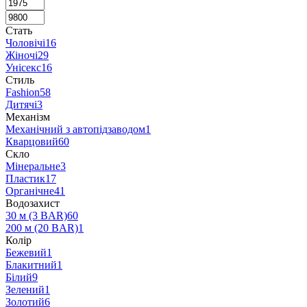
Стать
Чоловічі
16
Жіночі
29
Унісекс
16
Стиль
Fashion
58
Дитячі
3
Механізм
Механічний з автопідзаводом
1
Кварцовий
60
Скло
Мінеральне
3
Пластик
17
Органічне
41
Водозахист
30 м (3 BAR)
60
200 м (20 BAR)
1
Колір
Бежевий
1
Блакитний
1
Білий
9
Зелений
1
Золотий
6