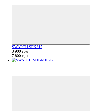
6
SWATCH SFK317
3 900 грн
7 800 грн
−50%
6
6