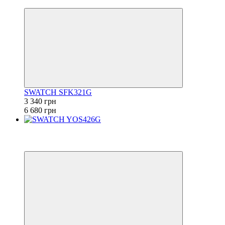
6
SWATCH SFK321G
3 340 грн
6 680 грн
−50%
6
6