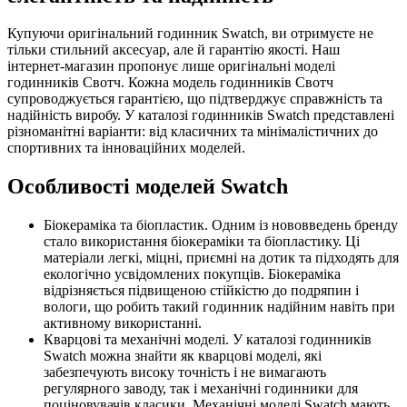
Купуючи оригінальний годинник Swatch, ви отримуєте не
тільки стильний аксесуар, але й гарантію якості. Наш
інтернет-магазин пропонує лише оригінальні моделі
годинників Свотч. Кожна модель годинників Свотч
супроводжується гарантією, що підтверджує справжність та
надійність виробу. У каталозі годинників Swatch представлені
різноманітні варіанти: від класичних та мінімалістичних до
спортивних та інноваційних моделей.
Особливості моделей Swatch
Біокераміка та біопластик. Одним із нововведень бренду
стало використання біокераміки та біопластику. Ці
матеріали легкі, міцні, приємні на дотик та підходять для
екологічно усвідомлених покупців. Біокераміка
відрізняється підвищеною стійкістю до подряпин і
вологи, що робить такий годинник надійним навіть при
активному використанні.
Кварцові та механічні моделі. У каталозі годинників
Swatch можна знайти як кварцові моделі, які
забезпечують високу точність і не вимагають
регулярного заводу, так і механічні годинники для
поціновувачів класики. Механічні моделі Swatch мають