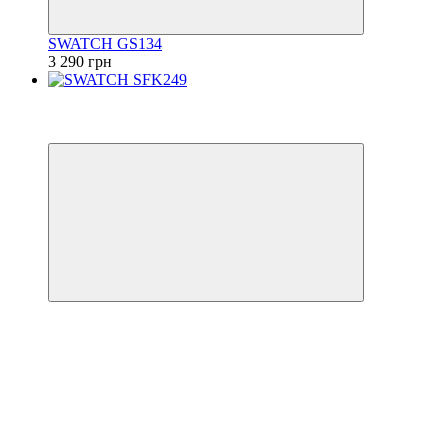
SWATCH GS134
3 290 грн
−50%
6
6