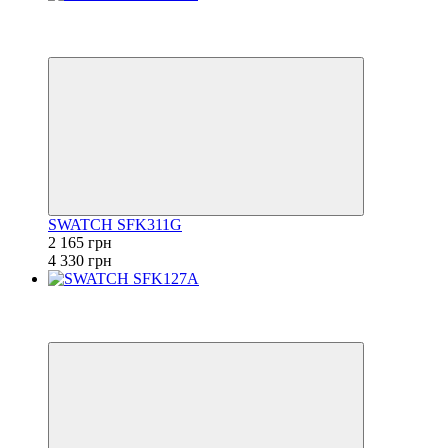
−50%
6
6
SWATCH SFK311G
2 165 грн
4 330 грн
−50%
6
6