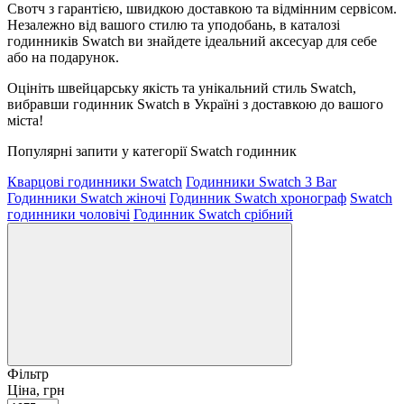
Свотч з гарантією, швидкою доставкою та відмінним сервісом.
Незалежно від вашого стилю та уподобань, в каталозі
годинників Swatch ви знайдете ідеальний аксесуар для себе
або на подарунок.
Оцініть швейцарську якість та унікальний стиль Swatch,
вибравши годинник Swatch в Україні з доставкою до вашого
міста!
Популярні запити у категорії Swatch годинник
Кварцові годинники Swatch
Годинники Swatch 3 Bar
Годинники Swatch жіночі
Годинник Swatch хронограф
Swatch
годинники чоловічі
Годинник Swatch срібний
Фільтр
Ціна, грн