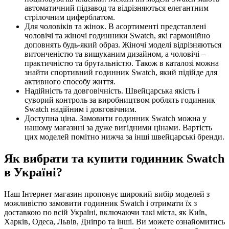
автоматичний підзавод та відрізняються елегантним
стрілочним циферблатом.
Для чоловіків та жінок. В асортименті представлені
чоловічі та жіночі годинники Swatch, які гармонійно
доповнять будь-який образ. Жіночі моделі відрізняються
витонченістю та вишуканим дизайном, а чоловічі –
практичністю та брутальністю. Також в каталозі можна
знайти спортивний годинник Swatch, який підійде для
активного способу життя.
Надійність та довговічність. Швейцарська якість і
суворий контроль за виробництвом роблять годинник
Swatch надійним і довговічним.
Доступна ціна. Замовити годинник Swatch можна у
нашому магазині за дуже вигідними цінами. Вартість
цих моделей помітно нижча за інші швейцарські бренди.
Як вибрати та купити годинник Swatch
в Україні?
Наш Інтернет магазин пропонує широкий вибір моделей з
можливістю замовити годинник Swatch і отримати їх з
доставкою по всій Україні, включаючи такі міста, як Київ,
Харків, Одеса, Львів, Дніпро та інші. Ви можете ознайомитись