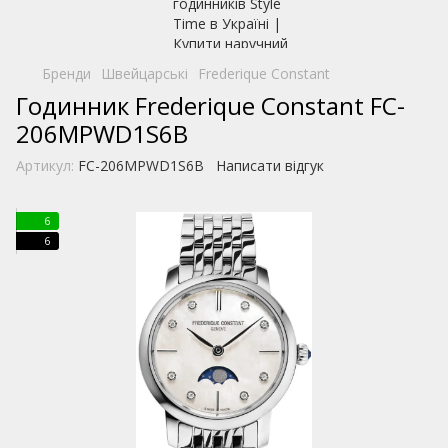
Бренди
Швейцарські
Frederique Constant
Годинник Frederique Constant FC-
206MPWD1S6B
Артикул:
FC-206MPWD1S6B
Написати відгук
6
6