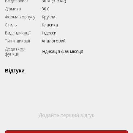
Водозахист
30 м (3 BAR)
Діаметр
30.0
Форма корпусу
Кругла
Стиль
Класика
Вид індикації
Індекси
Тип індикації
Аналоговий
Додаткові
Індикація фаз місяця
функції
Відгуки
Додайте перший відгук