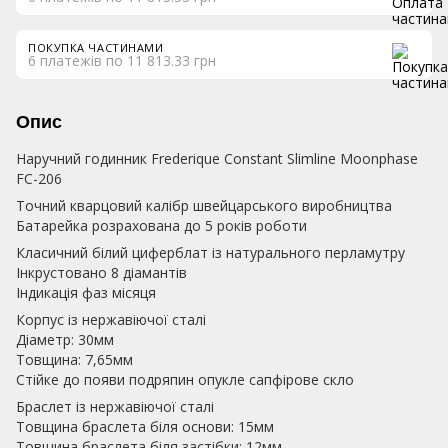
ПОКУПКА ЧАСТИНАМИ
6 платежів по 11 813.33 грн
Опис
Наручний годинник Frederique Constant Slimline Moonphase
FC-206
Точний кварцовий калібр швейцарського виробництва
Батарейка розрахована до 5 років роботи
Класичний білий циферблат із натурального перламутру
Інкрустовано 8 діамантів
Індикація фаз місяця
Корпус із нержавіючої сталі
Діаметр: 30мм
Товщина: 7,65мм
Стійке до появи подряпин опукле сапфірове скло
Браслет із нержавіючої сталі
Товщина браслета біля основи: 15мм
Товщина браслета біля застібки: 12мм