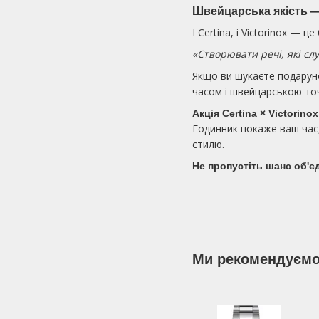
Швейцарська якість —
І Certina, і Victorinox — 
«Створювати речі, які сл
Якщо ви шукаєте подарунок
часом і швейцарською то
Акція Certina × Victorino
Годинник покаже ваш час,
стилю.
Не пропустіть шанс об'єд
Ми рекомендуєм