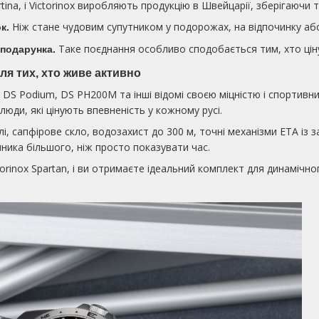
rtina, і Victorinox виробляють продукцію в Швейцарії, зберігаючи т
Ніж стане чудовим супутником у подорожах, на відпочинку аб
к.
Таке поєднання особливо сподобається тим, хто цінує
 подарунка.
ля тих, хто живе активно
n, DS Podium, DS PH200M та інші відомі своєю міцністю і спортив
юди, які цінують впевненість у кожному русі.
лі, сапфірове скло, водозахист до 300 м, точні механізми ETA із
нника більшого, ніж просто показувати час.
torinox Spartan, і ви отримаєте ідеальний комплект для динамічн