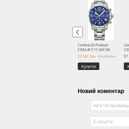
Certina DS Podium
Cer
C034.417.11.047.00
C0
22 561 грн
32 230 грн
57
Купити
Новий коментар