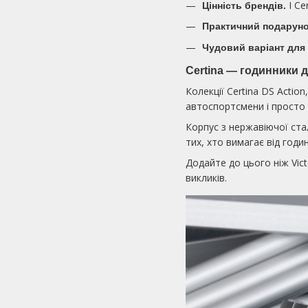
І Ce
Цінність брендів.
Практичний подаруно
Чудовий варіант для
Certina — годинники д
Колекції Certina DS Actio
автоспортсмени і просто л
Корпус з нержавіючої ста
тих, хто вимагає від годи
Додайте до цього ніж Vic
викликів.