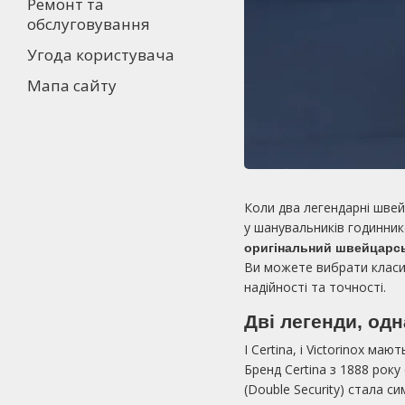
Ремонт та
обслуговування
Угода користувача
Мапа сайту
Коли два легендарні швей
у шанувальників годинник
оригінальний швейцарськ
Ви можете вибрати класи
надійності та точності.
Дві легенди, од
І Certina, і Victorinox ма
Бренд Certina з 1888 рок
(Double Security) стала с