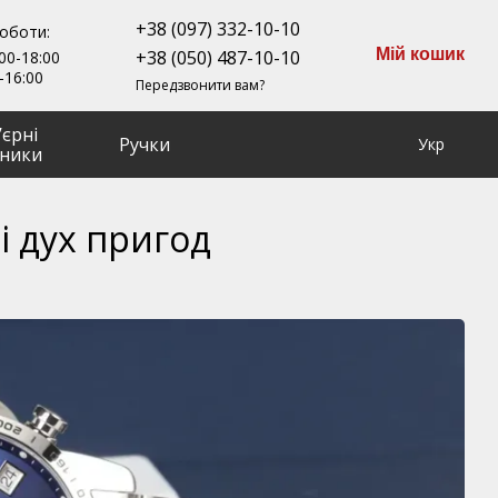
+38 (097) 332-10-10
роботи:
Мій кошик
+38 (050) 487-10-10
00-18:00
-16:00
Передзвонити вам?
ʼєрні
Ручки
Укр
ники
 і дух пригод