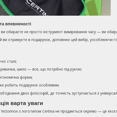
та впевненості
, ви обираєте не просто інструмент вимірювання часу — ви обира
кий ви отримуєте в подарунок, доповнює цей вибір, уособлюючи го
чої сталі;
кривачки, шило — все, що потрібно під рукою;
ергономічна форма;
 яке робить подарунок особливим.
об'єднання двох філософій, де точність зустрічається з універсал
ція варта уваги
 Victorinox з логотипом Certina не продаються окремо — це екскл