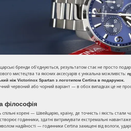
царські бренди об'єднуються, результатом стає не просто подар
ового мистецтва та якісних аксесуарів є унікальна можливість:
п
ий ніж Victorinox Spartan з логотипом Certina в подарунок.
чний червоний або чорний варіант — в обох випадках це не прос
на філософія
ють спільні корені — Швейцарію, країну, де точність і якість стал
у створює годинники, здатні витримувати екстремальні навантаж
имволом надійності — годинники Certina захищені від вологи, удар