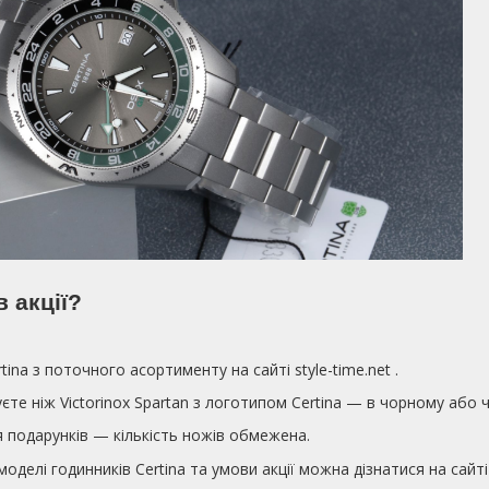
в акції?
ina з поточного асортименту на сайті style-time.net .
єте ніж Victorinox Spartan з логотипом Certina — в чорному або 
ня подарунків — кількість ножів обмежена.
оделі годинників Certina та умови акції можна дізнатися на сайті