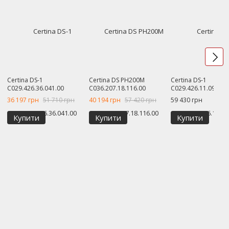
Certina DS-1
Certina DS PH200M
Certina DS-1
C029.426.36.041.00
C036.207.18.116.00
C029.426.11.091.60
36 197 грн
51 710 грн
40 194 грн
57 420 грн
59 430 грн
Купити
Купити
Купити