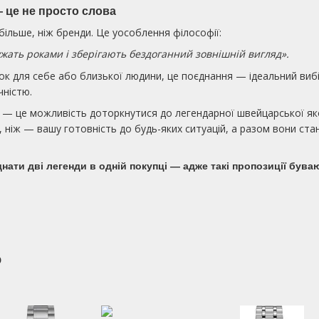
 це не просто слова
це більше, ніж бренди. Це уособлення філософії:
ужать роками і зберігають бездоганний зовнішній вигляд».
 для себе або близької людини, це поєднання — ідеальний вибір: 
чністю.
— це можливість доторкнутися до легендарної швейцарської якос
x
 ніж — вашу готовність до будь-яких ситуацій, а разом вони ст
нати дві легенди в одній покупці — адже такі пропозиції буваю
о