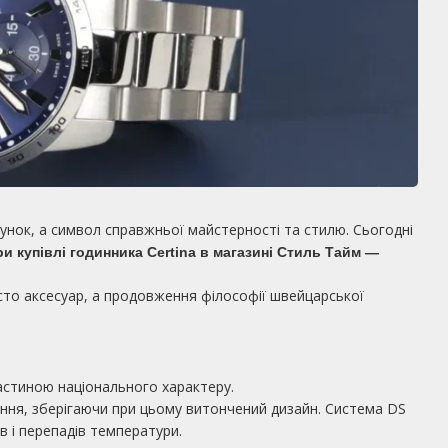
унок, а символ справжньої майстерності та стилю. Сьогодні
ри купівлі годинника Certina в магазині Стиль Тайм —
то аксесуар, а продовження філософії швейцарської
и частиною національного характеру.
ення, зберігаючи при цьому витончений дизайн. Система DS
ів і перепадів температури.