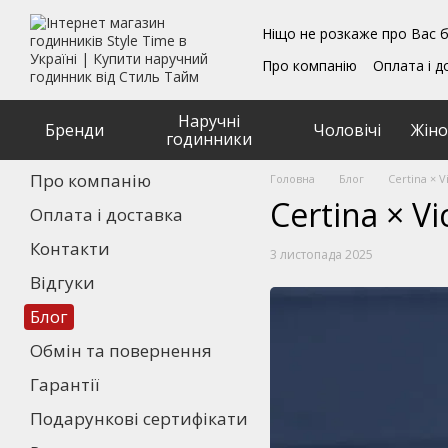
Перейти до основного контенту
Ніщо не розкаже про Вас б
Про компанію
Оплата і д
Блог
Обмін та поверн
Подарункові сертифікат
Наручні
Угода користувача
Бренди
Чоловічі
Жіно
годинники
Про компанію
Головна
Блог
Certina × V
Certina × V
Оплата і доставка
Контакти
3 листопада 2025
Відгуки
Блог
Обмін та повернення
Гарантії
Подарункові сертифікати