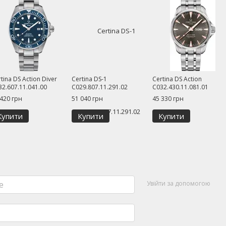
tina DS Action Diver
Certina DS-1
Certina DS Action
32.607.11.041.00
C029.807.11.291.02
C032.430.11.081.01
 420 грн
51 040 грн
45 330 грн
Купити
Купити
Купити
Увійти за допомогою