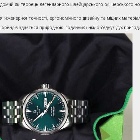
, відомий як творець легендарного швейцарського офіцерського н
 інженерної точності, ергономічного дизайну та міцних матеріал
брендів здається природною: годинник і ніж об'єднує дух пригод, 