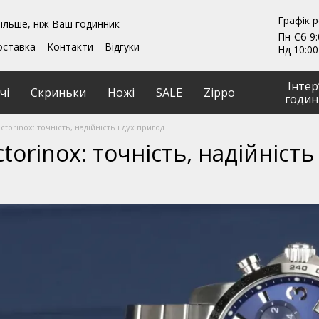
Графік 
ільше, ніж Ваш годинник
Пн-Сб 9:
оставка
Контакти
Відгуки
Нд 10:00
ення
Гарантії
и
Ремонт та обслуговування
Інтер
чі
Скриньки
Ножі
SALE
Zippo
годин
ictorinox: точність, надійність і дух пригод
ictorinox: точність, надійність